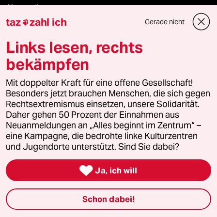
Aboservice
taz
zahl ich
Gerade nicht

ePaper Login
Links lesen, rechts
Downloads für Abonnierende
bekämpfen
Mit doppelter Kraft für eine offene Gesellschaft!
Besonders jetzt brauchen Menschen, die sich gegen
© 2026 taz Verlags und Vertriebs GmbH
Rechtsextremismus einsetzen, unsere Solidarität.
Alle Rechte vorbehalten. Bei rechtlichen Fragen oder für Genehmigungen
Daher gehen 50 Prozent der Einnahmen aus
wenden Sie sich bitte an
lizenzen@taz.de
Neuanmeldungen an „Alles beginnt im Zentrum“ –
eine Kampagne, die bedrohte linke Kulturzentren
Feedback
Redaktionsstatut
Kommune-Richtlinien
KI-
und Jugendorte unterstützt. Sind Sie dabei?

Leitlinie
Informant
Datenschutz
Impressum
AGB
Ja, ich will
Seitenwende
Einwilligungen widerrufen (Ads)
Schon dabei!