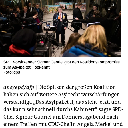
berlin
nord
wahrheit
verlag
verlag
veranstaltungen
SPD-Vorsitzender Sigmar Gabriel gibt den Koalitionskompromiss
zum Asylpaket II bekannt
shop
Foto: dpa
fragen & hilfe
dpa/epd/afp
| Die Spitzen der großen Koalition
haben sich auf weitere Asylrechtsverschärfungen
unterstützen
verständigt. „Das Asylpaket II, das steht jetzt, und
abo
das kann sehr schnell durchs Kabinett“, sagte SPD-
Chef Sigmar Gabriel am Donnerstagabend nach
genossenschaft
einem Treffen mit CDU-Chefin Angela Merkel und