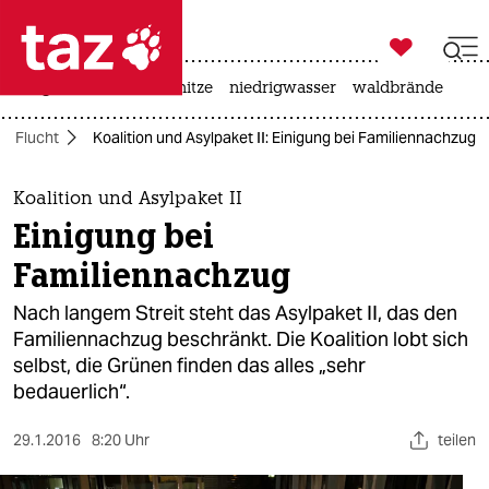

taz zahl ich
krieg in der ukraine
hitze
niedrigwasser
waldbrände

taz zahl ich
Flucht
Koalition und Asylpaket II: Einigung bei Familiennachzug
taz zahl ich
themen
Koalition und Asylpaket II
Einigung bei
politik
Familiennachzug
öko
Nach langem Streit steht das Asylpaket II, das den
Familiennachzug beschränkt. Die Koalition lobt sich
gesellschaft
selbst, die Grünen finden das alles „sehr
bedauerlich“.
kultur
sport
29.1.2016
8:20 Uhr
teilen