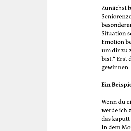
Zunächst bi
Seniorenze
besonderen
Situation s
Emotion be
um dir zu z
bist.“ Erst
gewinnen.
Ein Beispi
Wenn du ein
werde ich z
das kaputt
In dem Mo