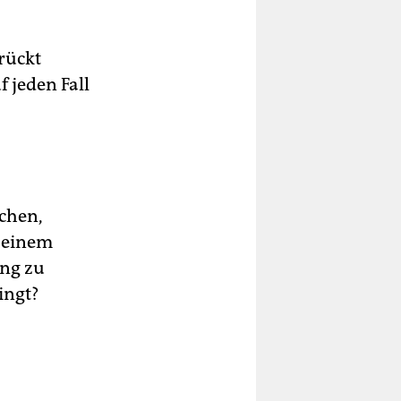
rückt
f jeden Fall
chen,
i einem
ung zu
ingt?