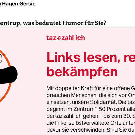
n
Hagen Gersie
Bentrup, was bedeutet Humor für Sie?
taz
zahl ich

entrup:
Humor und Lachen kommen gleich nach
en. Wenn ich morgens aufwache, lache ich meist 
Links lesen, r
t.
bekämpfen
Mit doppelter Kraft für eine offene G
Gehirn sonst Quatsch denkt. Ich habe verschiede
brauchen Menschen, die sich vor O
einsetzen, unsere Solidarität. Die ta
tze aus meiner Kindheit. Die sind hartnäckig u
beginnt im Zentrum“. 50 Prozent a
im Aufwachen negative Dinge wie: „Du musst no
bei taz zahl ich gehen – bis zum 30
mehr“, „Gestern hast du schon wieder nicht“ und
die linke, selbstverwaltete Orte unte
in bisschen an“. Aber in dem Moment, wo ich grins
bevor sie verschwinden. Sind Sie da