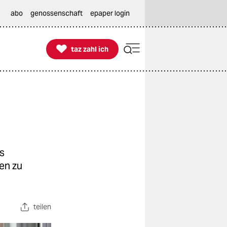
abo
genossenschaft
epaper login

taz zahl ich
taz zahl ich
s
en zu
teilen