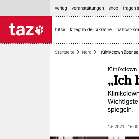
hautnavigation anspringen
hauptinhalt anspringen
footer anspringen
verlag
veranstaltungen
shop
fragen &
hitze
krieg in der ukraine
nahost-kon

taz zahl ich
taz zahl ich
Startseite
Nord
Klinikclown über sei
themen
politik
Klinikclown 
„Ich 
öko
Klinikclown
gesellschaft
Wichtigste 
spiegeln.
kultur
sport
1.6.2021
16:00