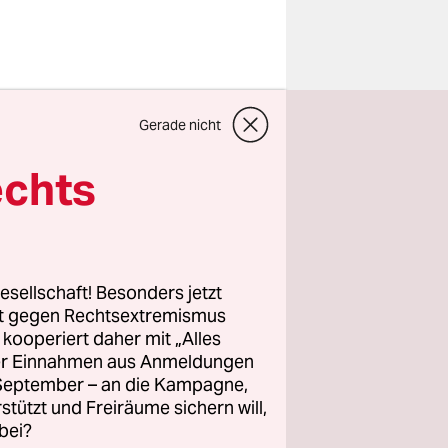
Gerade nicht
 Atmen
erst mal
echts
esellschaft! Besonders jetzt
ne
rt gegen Rechtsextremismus
z kooperiert daher mit „Alles
nd denken
ller Einnahmen aus Anmeldungen
ch“, „Du
. September – an die Kampagne,
 „Streng
rstützt und Freiräume sichern will,
e, fängt
bei?