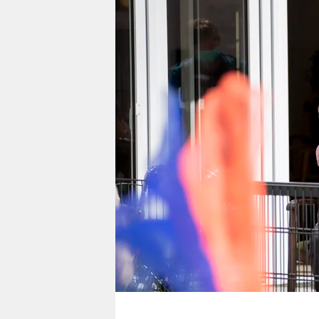
berlin
nord
wahrheit
verlag
verlag
veranstaltungen
shop
fragen & hilfe
unterstützen
abo
genossenschaft