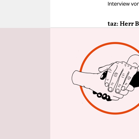
epaper login
Interview vo
taz: Herr 
Andreas B
und Schlaf
sinnentleer
Warum?
Weil mein 
Glaubenssä
morgens be
musst mal 
dich mal e