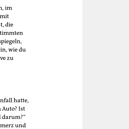
n, im
 mit
, die
estimmten
piegeln,
in, wie du
ive zu
fall hatte,
 Auto? Ist
d darum?“
hmerz und