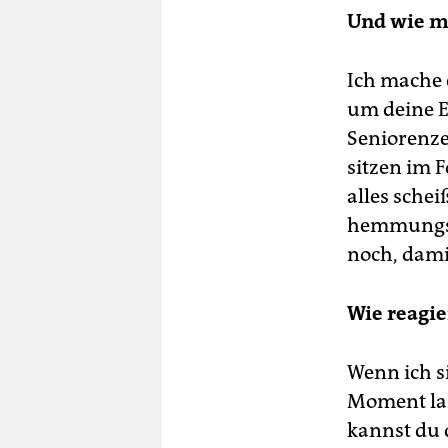
Und wie m
Ich mache 
um deine E
Seniorenze
sitzen im F
alles sche
hemmungslo
noch, dami
Wie reagi
Wenn ich si
Moment lan
kannst du 