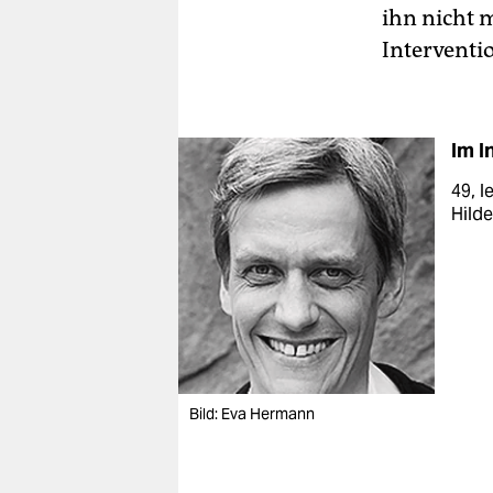
ihn nicht 
Interventi
Im I
49, l
Hild
Bild: Eva Hermann