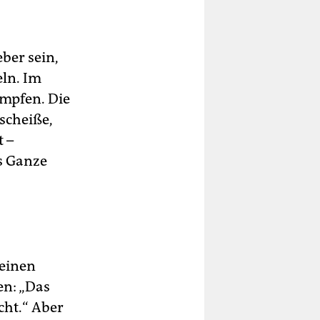
ber sein,
ln. Im
mpfen. Die
 scheiße,
t –
as Ganze
 einen
en: „Das
cht.“ Aber