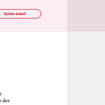
Schon dabei!
e
e der