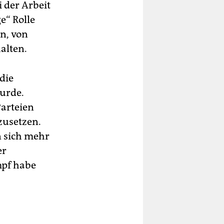
i der Arbeit
e“ Rolle
n, von
alten.
die
urde.
Parteien
zusetzen.
en sich mehr
er
mpf habe