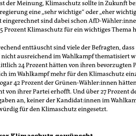
st der Meinung, Klimaschutz sollte in Zukunft be
regierung eine „sehr wichtige“ oder „eher wichtig
it eingerechnet sind dabei schon AfD-Wähler:inne
5 Prozent Klimaschutz für ein wichtiges Thema h
chend enttäuscht sind viele der Befragten, dass 
 nicht ausreichend im Wahlkampf thematisiert w
ttlich 24 Prozent hätten von ihren bevorzugten 
sich im Wahlkampf mehr für den Klimaschutz ein
Sogar 42 Prozent der Grü­nen­-Wäh­le­r:in­nen hätt
 von ihrer Partei erhofft. Und über 27 Prozent d
gaben an, keiner der Kan­di­da­t:in­nen im Wahlka
würdig für den Klimaschutz eingesetzt.