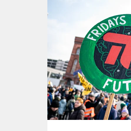
berlin
nord
wahrheit
verlag
verlag
veranstaltungen
shop
fragen & hilfe
unterstützen
abo
genossenschaft