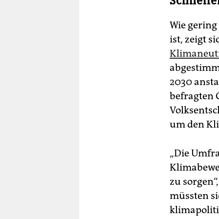
Schnelle
Wie gering 
ist, zeigt 
Klimaneut
abgestimmt
2030 ansta
befragten 
Volksentsc
um den Kl
„Die Umfra
Klimabeweg
zu sorgen“
müssten si
klimapolit