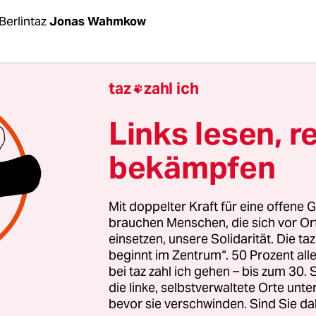
Berlintaz
Jonas Wahmkow
le­r:in­nen trauen den im Abgeordnetenhaus vertr
taz
zahl ich

icht zu, die Herausforderungen der Klimakrise b
 Das legen die Ergebnisse einer repräsentativen
Links lesen, r
n Ergebnisse am Sonntag von der Initiative Clever
bekämpfen
 und Verkehrslobbyisten Heinrich Strößenreuter
icht wurden.
Mit doppelter Kraft für eine offene G
ten im Schnitt 40 Prozent der Befragten an der K
brauchen Menschen, die sich vor O
einsetzen, unsere Solidarität. Die ta
nen gewählten Partei, die Verkehrswende voranb
beginnt im Zentrum“. 50 Prozent a
 ähnliches Bild zeigte sich bei der Energiewende:
bei taz zahl ich gehen – bis zum 30
gar 44 Prozent ihrer Parteipräferenz nicht zu, d
die linke, selbstverwaltete Orte unte
bevor sie verschwinden. Sind Sie da
er Energien beschleunigen zu können.