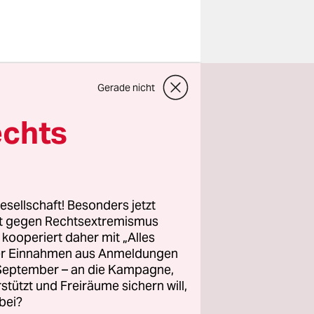
etenen
Gerade nicht
ewältigen
 Umfrage
echts
e Städte
esellschaft! Besonders jetzt
ompetenz
rt gegen Rechtsextremismus
z kooperiert daher mit „Alles
ringen zu
ller Einnahmen aus Anmeldungen
 Hier
. September – an die Kampagne,
en Ausbau
rstützt und Freiräume sichern will,
bei?