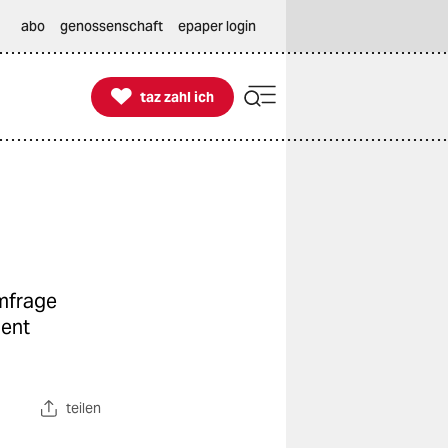
abo
genossenschaft
epaper login

taz zahl ich
taz zahl ich
Umfrage
ment
teilen