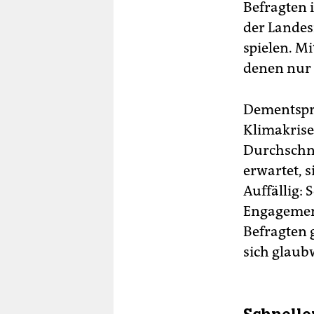
Befragten i
der Landes
spielen. M
denen nur 
Dementspre
Klimakrise
Durchschni
erwartet, 
Auffällig: 
Engagement
Befragten 
sich glaub