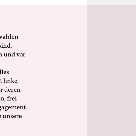
wahlen
sind.
h und vor
lles
 linke,
ür deren
n, frei
ngagement.
e unsere