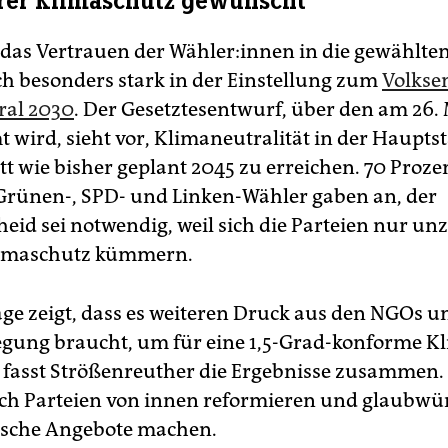
rer Klimaschutz gewünscht
das Vertrauen der Wäh­le­r:in­nen in die gewählte
sich besonders stark in der Einstellung zum
Volkse
ral 2030
. Der Gesetztesentwurf, über den am 26.
 wird, sieht vor, Klimaneutralität in der Haupts
tt wie bisher geplant 2045 zu erreichen. 70 Proze
Grünen-, SPD- und Linken-Wähler gaben an, der
heid sei notwendig, weil sich die Parteien nur u
imaschutz kümmern.
ge zeigt, dass es weiteren Druck aus den NGOs u
ung braucht, um für eine 1,5-Grad-konforme Kl
, fasst Strößenreuther die Ergebnisse zusammen.
ch Parteien von innen reformieren und glaubwü
ische Angebote machen.