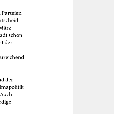
n Parteien
ntscheid
 März
tadt schon
nt der
nzureichend
nd der
imapolitik
 Auch
rdige