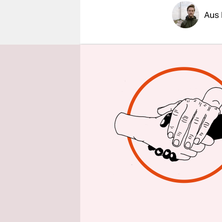
epaper login
Aus 
Viele Wäh­
Parteien n
zu können.
nahe, dere
des Klima-
veröffentl
So zweifel
der von ih
können. Ein
trauten so
erneuerbar