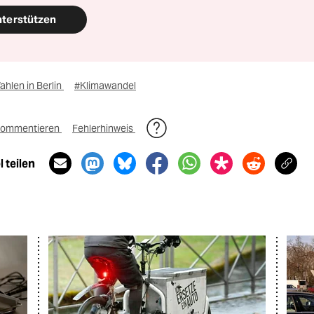
nterstützen
hlen in Berlin
#Klimawandel
ommentieren
Fehlerhinweis
 teilen