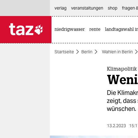
hautnavigation anspringen
hauptinhalt anspringen
footer anspringen
verlag
veranstaltungen
shop
fragen &
niedrigwasser
rente
landtagswahl i

taz zahl ich
taz zahl ich
Startseite
Berlin
Wahlen in Berlin
themen
politik
Klimapolitik 
Weni
öko
Die Klimakr
gesellschaft
zeigt, dass
wünschen.
kultur
sport
13.2.2023
15:1