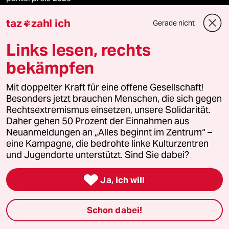
taz
zahl ich
Gerade nicht

Podcast
Links lesen, rechts
bekämpfen
bundestalk
Mit doppelter Kraft für eine offene Gesellschaft!
Besonders jetzt brauchen Menschen, die sich gegen
fernverbindung
Rechtsextremismus einsetzen, unsere Solidarität.
Daher gehen 50 Prozent der Einnahmen aus
klima update°
Neuanmeldungen an „Alles beginnt im Zentrum“ –
eine Kampagne, die bedrohte linke Kulturzentren
Mauerecho
und Jugendorte unterstützt. Sind Sie dabei?
Freie Rede

Ja, ich will
reingehen
Schon dabei!