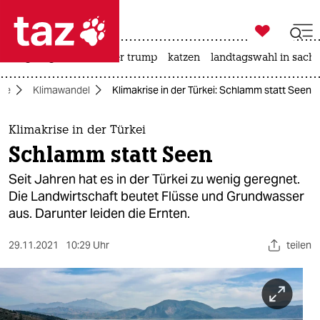

taz zahl ich
bergsteigen
usa unter trump
katzen
landtagswahl in sachs

taz zahl ich
gie
Klimawandel
Klimakrise in der Türkei: Schlamm statt Seen
taz zahl ich
themen
Klimakrise in der Türkei
Schlamm statt Seen
politik
Seit Jahren hat es in der Türkei zu wenig geregnet.
öko
Die Landwirtschaft beutet Flüsse und Grundwasser
aus. Darunter leiden die Ernten.
gesellschaft
29.11.2021
10:29 Uhr
teilen
kultur
sport