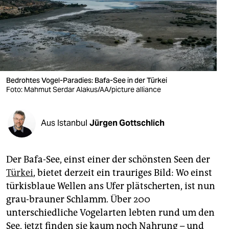
berlin
nord
wahrheit
verlag
Bedrohtes Vogel-Paradies: Bafa-See in der Türkei
Foto: Mahmut Serdar Alakus/AA/picture alliance
verlag
veranstaltungen
Aus Istanbul
Jürgen Gottschlich
shop
fragen & hilfe
Der Bafa-See, einst einer der schönsten Seen der
unterstützen
Türkei
, bietet derzeit ein trauriges Bild: Wo einst
türkisblaue Wellen ans Ufer plätscherten, ist nun
abo
grau-brauner Schlamm. Über 200
genossenschaft
unterschiedliche Vogelarten lebten rund um den
See, jetzt finden sie kaum noch Nahrung – und