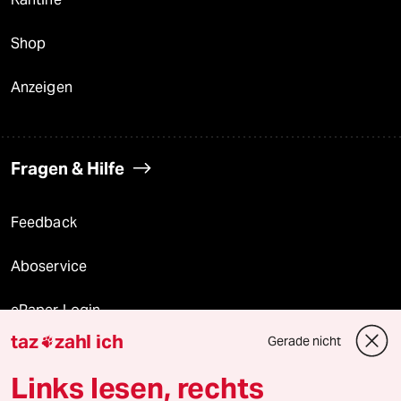
Shop
Anzeigen
Fragen & Hilfe
Feedback
Aboservice
ePaper Login
taz
zahl ich
Gerade nicht

Downloads für Abonnierende
Links lesen, rechts