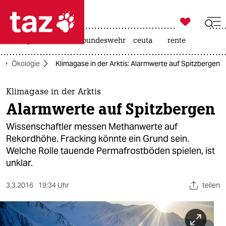

taz zahl ich
niedrigwasser
afd
bundeswehr
ceuta
rente

taz zahl ich
Ökologie
Klimagase in der Arktis: Alarmwerte auf Spitzbergen
taz zahl ich
themen
Klimagase in der Arktis
Alarmwerte auf Spitzbergen
politik
Wissenschaftler messen Methanwerte auf
öko
Rekordhöhe. Fracking könnte ein Grund sein.
Welche Rolle tauende Permafrostböden spielen, ist
gesellschaft
unklar.
kultur
3.3.2016
19:34 Uhr
teilen
sport