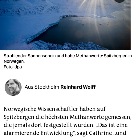
berlin
nord
wahrheit
verlag
verlag
Strahlender Sonnenschein und hohe Methanwerte: Spitzbergen in
Norwegen.
veranstaltungen
Foto: dpa
shop
Aus Stockholm
Reinhard Wolff
fragen & hilfe
unterstützen
Norwegische Wissenschaftler haben auf
abo
Spitzbergen die höchsten Methanwerte gemessen,
die jemals dort festgestellt wurden. „Das ist eine
genossenschaft
alarmierende Entwicklung“, sagt Cathrine Lund