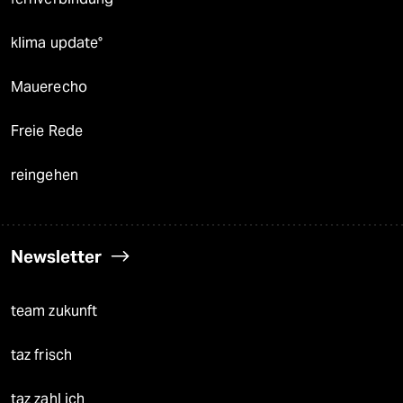
klima update°
Mauerecho
Freie Rede
reingehen
Newsletter
team zukunft
taz frisch
taz zahl ich