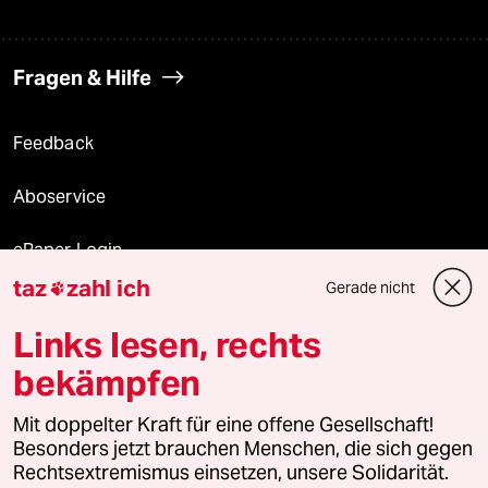
Fragen & Hilfe
Feedback
Aboservice
ePaper Login
taz
zahl ich
Gerade nicht

Downloads für Abonnierende
Links lesen, rechts
bekämpfen
© 2026 taz Verlags und Vertriebs GmbH
Mit doppelter Kraft für eine offene Gesellschaft!
Alle Rechte vorbehalten. Bei rechtlichen Fragen oder für Genehmigungen
wenden Sie sich bitte an
lizenzen@taz.de
Besonders jetzt brauchen Menschen, die sich gegen
Rechtsextremismus einsetzen, unsere Solidarität.