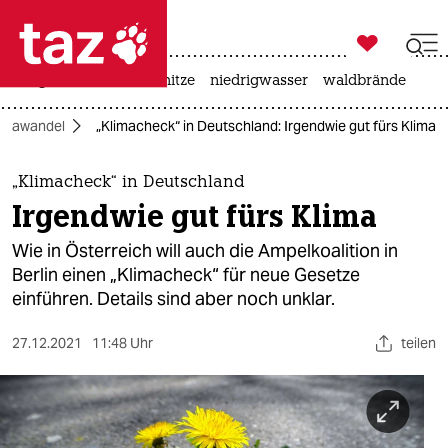

taz zahl ich
krieg in der ukraine
hitze
niedrigwasser
waldbrände

taz zahl ich
imawandel
„Klimacheck“ in Deutschland: Irgendwie gut fürs Klima
taz zahl ich
themen
„Klimacheck“ in Deutschland
Irgendwie gut fürs Klima
politik
Wie in Österreich will auch die Ampelkoalition in
öko
Berlin einen „Klimacheck“ für neue Gesetze
einführen. Details sind aber noch unklar.
gesellschaft
27.12.2021
11:48 Uhr
teilen
kultur
sport