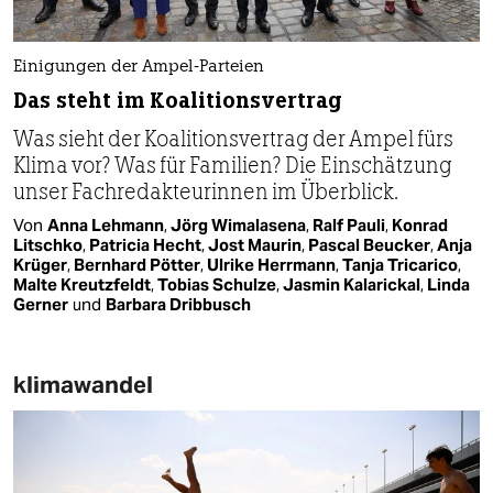
Einigungen der Ampel-Parteien
Das steht im Koalitionsvertrag
Was sieht der Koalitionsvertrag der Ampel fürs
Klima vor? Was für Familien? Die Einschätzung
unser Fachredakteurinnen im Überblick.
Von
Anna Lehmann
,
Jörg Wimalasena
,
Ralf Pauli
,
Konrad
Litschko
,
Patricia Hecht
,
Jost Maurin
,
Pascal Beucker
,
Anja
Krüger
,
Bernhard Pötter
,
Ulrike Herrmann
,
Tanja Tricarico
,
Malte Kreutzfeldt
,
Tobias Schulze
,
Jasmin Kalarickal
,
Linda
Gerner
und
Barbara Dribbusch
klimawandel