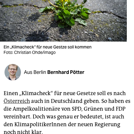
berlin
nord
wahrheit
verlag
Ein „Klimacheck“ für neue Gestze soll kommen
verlag
Foto: Christian Ohde/imago
veranstaltungen
Aus Berlin
Bernhard Pötter
shop
fragen & hilfe
Einen „Klimacheck“ für neue Gesetze soll es nach
unterstützen
Österreich
auch in Deutschland geben. So haben es
die Ampelkoalitionäre von SPD, Grünen und FDP
abo
vereinbart. Doch was genau er bedeutet, ist auch
genossenschaft
den KlimapolitikerInnen der neuen Regierung
noch nicht klar.