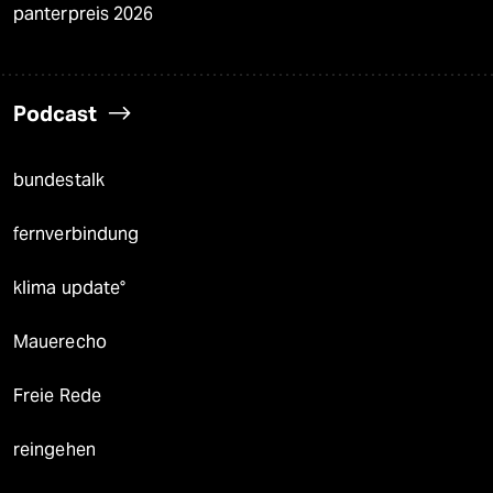
panterpreis 2026
Podcast
bundestalk
fernverbindung
klima update°
Mauerecho
Freie Rede
reingehen