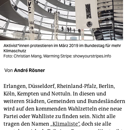
berlin
nord
wahrheit
verlag
Aktivist*innen protestieren im März 2019 im Bundestag für mehr
verlag
Klimaschutz
Foto: Christian Mang, Warming Stripe: showyourstripes.info
veranstaltungen
Von
André Rösner
shop
fragen & hilfe
Erlangen, Düsseldorf, Rheinland-Pfalz, Berlin,
Köln, Kempten und Nottuln. In diesen und
unterstützen
weiteren Städten, Gemeinden und Bundesländern
abo
wird auf den kommenden Wahlzetteln eine neue
Partei oder Wahlliste zu finden sein. Nicht alle
genossenschaft
tragen den Namen
„Klimaliste“
, doch sie alle