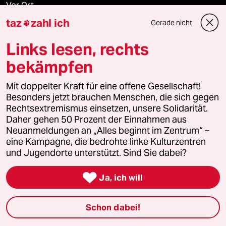
Vor Ort
taz
zahl ich
Gerade nicht

Live im Stream
Links lesen, rechts
Vergangene
bekämpfen
taz lab 2027
Mit doppelter Kraft für eine offene Gesellschaft!
Besonders jetzt brauchen Menschen, die sich gegen
Rechtsextremismus einsetzen, unsere Solidarität.
Daher gehen 50 Prozent der Einnahmen aus
Mehr taz Lesestoff
Neuanmeldungen an „Alles beginnt im Zentrum“ –
eine Kampagne, die bedrohte linke Kulturzentren
und Jugendorte unterstützt. Sind Sie dabei?
taz Blogs

Ja, ich will
taz FUTURZWEI
Schon dabei!
Le Monde diplomatique