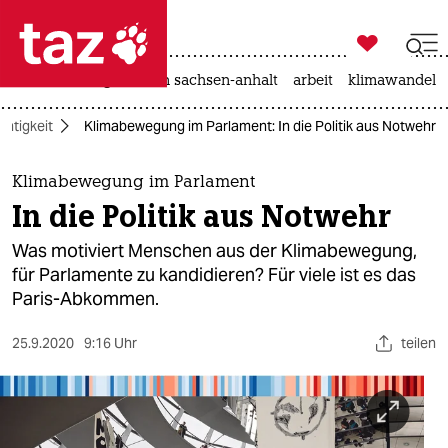

taz zahl ich
hitze
landtagswahl in sachsen-anhalt
arbeit
klimawandel

taz zahl ich
chtigkeit
Klimabewegung im Parlament: In die Politik aus Notwehr
taz zahl ich
themen
Klimabewegung im Parlament
In die Politik aus Notwehr
politik
Was motiviert Menschen aus der Klimabewegung,
öko
für Parlamente zu kandidieren? Für viele ist es das
Paris-Abkommen.
gesellschaft
25.9.2020
9:16 Uhr
teilen
kultur
sport