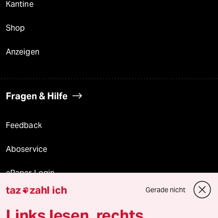
Kantine
Shop
Anzeigen
Fragen & Hilfe
Feedback
Aboservice
ePaper Login
taz
zahl ich
Gerade nicht

Downloads für Abonnierende
Links lesen, rechts