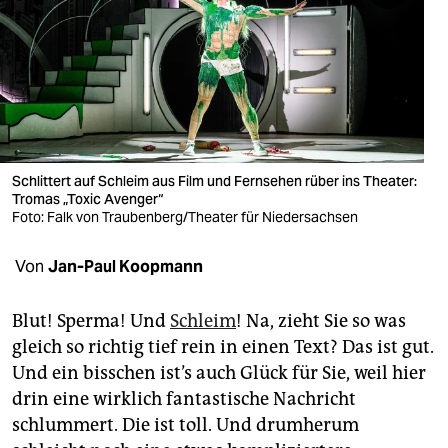
berlin
nord
wahrheit
verlag
verlag
Schlittert auf Schleim aus Film und Fernsehen rüber ins Theater:
Tromas „Toxic Avenger“
veranstaltungen
Foto: Falk von Traubenberg/Theater für Niedersachsen
shop
Von
Jan-Paul Koopmann
fragen & hilfe
Blut! Sperma! Und
Schleim
! Na, zieht Sie so was
unterstützen
gleich so richtig tief rein in einen Text? Das ist gut.
Und ein bisschen ist’s auch Glück für Sie, weil hier
abo
drin eine wirklich fantastische Nachricht
genossenschaft
schlummert. Die ist toll. Und drumherum