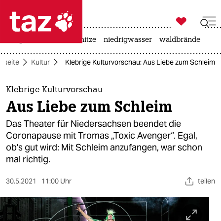

taz zahl ich
krieg in der ukraine
hitze
niedrigwasser
waldbrände

taz zahl ich
rtseite
Kultur
Klebrige Kulturvorschau: Aus Liebe zum Schleim
taz zahl ich
themen
Klebrige Kulturvorschau
Aus Liebe zum Schleim
politik
Das Theater für Niedersachsen beendet die
öko
Coronapause mit Tromas „Toxic Avenger“. Egal,
ob's gut wird: Mit Schleim anzufangen, war schon
gesellschaft
mal richtig.
kultur
30.5.2021
11:00 Uhr
teilen
sport