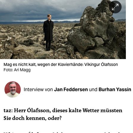
berlin
nord
wahrheit
verlag
verlag
veranstaltungen
Mag es nicht kalt, wegen der Klavierhände: Vikingur Ólafsson
Foto: Ari Magg
shop
fragen & hilfe
Interview von
Jan Feddersen
und
Burhan Yassin
unterstützen
taz: Herr Ólafsson, dieses kalte Wetter müssten
abo
Sie doch kennen, oder?
genossenschaft