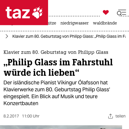

taz zahl ich
krieg in der ukraine
hitze
niedrigwasser
waldbrände

taz zahl ich
ur
Klavier zum 80. Geburtstag von Philipp Glass: „Philip Glass im Fa
taz zahl ich
themen
Klavier zum 80. Geburtstag von Philipp Glass
„Philip Glass im Fahrstuhl
politik
würde ich lieben“
öko
Der isländische Pianist Víkingur Ólafsson hat
Klavierwerke zum 80. Geburtstag Philip Glass'
gesellschaft
eingespielt. Ein Blick auf Musik und teure
Konzertbauten
kultur
sport
8.2.2017
11:00 Uhr
teilen