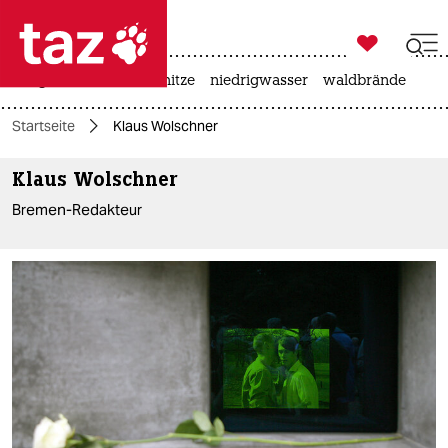

taz zahl ich
krieg in der ukraine
hitze
niedrigwasser
waldbrände

taz zahl ich
Startseite
Klaus Wolschner
taz zahl ich
Klaus Wolschner
themen
Bremen-Redakteur
politik
öko
gesellschaft
kultur
sport