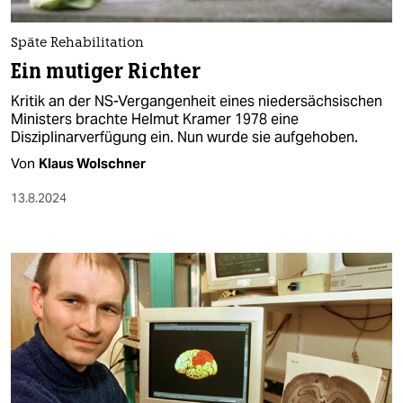
berlin
nord
Späte Rehabilitation
Ein mutiger Richter
wahrheit
Kritik an der NS-Vergangenheit eines niedersächsischen
Ministers brachte Helmut Kramer 1978 eine
verlag
Disziplinarverfügung ein. Nun wurde sie aufgehoben.
verlag
Von
Klaus Wolschner
veranstaltungen
13.8.2024
shop
fragen & hilfe
unterstützen
abo
genossenschaft