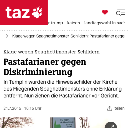

taz zahl ich
bergsteigen
usa unter trump
katzen
landtagswahl in sachs

taz zahl ich
ag
Klage wegen Spaghettimonster-Schildern: Pastafarianer gegen 
taz zahl ich
themen
Klage wegen Spaghettimonster-Schildern
Pastafarianer gegen
politik
Diskriminierung
öko
In Templin wurden die Hinweisschilder der Kirche
des Fliegenden Spaghettimonsters ohne Erklärung
gesellschaft
entfernt. Nun ziehen die Pastafarianer vor Gericht.
kultur
21.7.2015
16:15 Uhr
teilen
sport