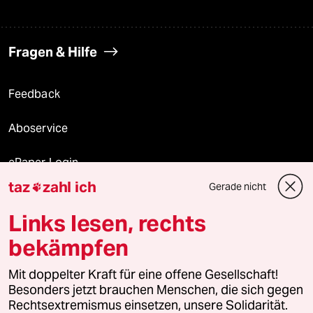
Fragen & Hilfe
Feedback
Aboservice
ePaper Login
taz
zahl ich
Gerade nicht

Downloads für Abonnierende
Links lesen, rechts
bekämpfen
© 2026 taz Verlags und Vertriebs GmbH
Mit doppelter Kraft für eine offene Gesellschaft!
Alle Rechte vorbehalten. Bei rechtlichen Fragen oder für Genehmigungen
wenden Sie sich bitte an
lizenzen@taz.de
Besonders jetzt brauchen Menschen, die sich gegen
Rechtsextremismus einsetzen, unsere Solidarität.