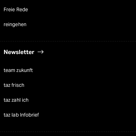
Freie Rede
reingehen
Newsletter
team zukunft
taz frisch
taz zahl ich
taz lab Infobrief