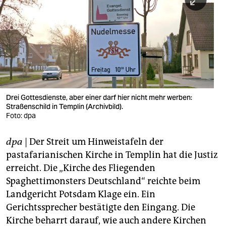
berlin
nord
wahrheit
verlag
verlag
Drei Gottesdienste, aber einer darf hier nicht mehr werben:
Straßenschild in Templin (Archivbild).
veranstaltungen
Foto: dpa
shop
dpa
| Der Streit um Hinweistafeln der
fragen & hilfe
pastafarianischen Kirche in Templin hat die Justiz
unterstützen
erreicht. Die „Kirche des Fliegenden
Spaghettimonsters Deutschland“ reichte beim
abo
Landgericht Potsdam Klage ein. Ein
Gerichtssprecher bestätigte den Eingang. Die
genossenschaft
Kirche beharrt darauf, wie auch andere Kirchen