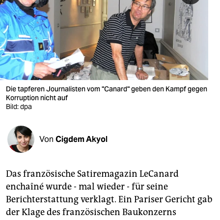
berlin
nord
wahrheit
verlag
verlag
Die tapferen Journalisten vom "Canard" geben den Kampf gegen
Korruption nicht auf
veranstaltungen
Bild: dpa
shop
Von
Cigdem Akyol
fragen & hilfe
unterstützen
Das französische Satiremagazin LeCanard
abo
enchaîné
wurde - mal wieder - für seine
Berichterstattung verklagt. Ein Pariser Gericht gab
genossenschaft
der Klage des französischen Baukonzerns