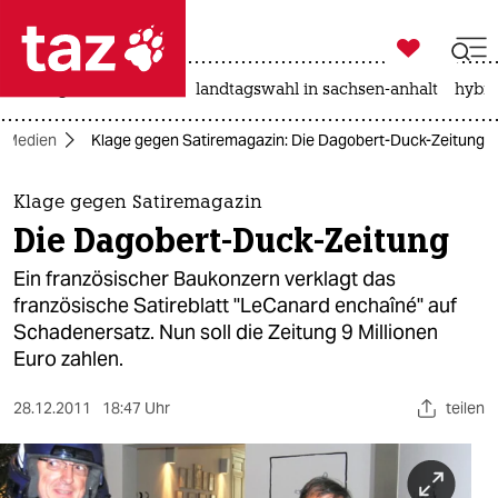

taz zahl ich
niedrigwasser
rente
landtagswahl in sachsen-anhalt
hybri

taz zahl ich
Medien
Klage gegen Satiremagazin: Die Dagobert-Duck-Zeitung
taz zahl ich
themen
Klage gegen Satiremagazin
Die Dagobert-Duck-Zeitung
politik
Ein französischer Baukonzern verklagt das
öko
französische Satireblatt "LeCanard enchaîné" auf
Schadenersatz. Nun soll die Zeitung 9 Millionen
gesellschaft
Euro zahlen.
kultur
28.12.2011
18:47 Uhr
teilen
sport