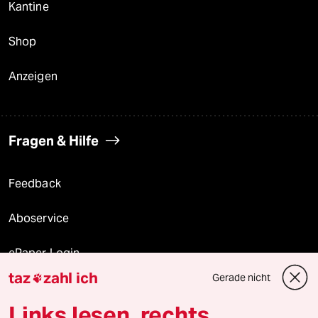
Kantine
Shop
Anzeigen
Fragen & Hilfe
Feedback
Aboservice
ePaper Login
taz
zahl ich
Gerade nicht

Downloads für Abonnierende
Links lesen, rechts