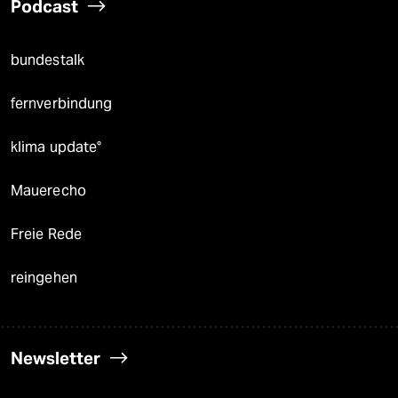
Podcast
bundestalk
fernverbindung
klima update°
Mauerecho
Freie Rede
reingehen
Newsletter