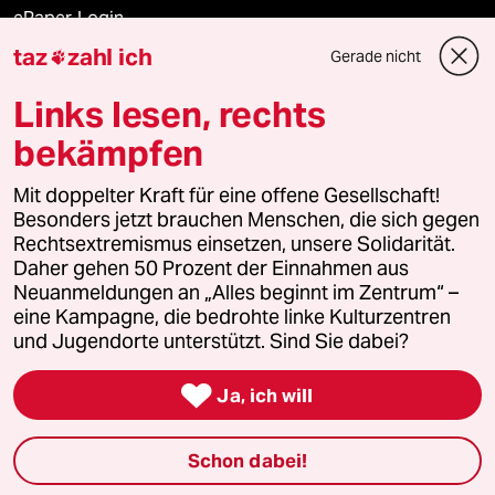
ePaper Login
taz
zahl ich
Gerade nicht

Downloads für Abonnierende
Links lesen, rechts
bekämpfen
© 2026 taz Verlags und Vertriebs GmbH
Alle Rechte vorbehalten. Bei rechtlichen Fragen oder für Genehmigungen
Mit doppelter Kraft für eine offene Gesellschaft!
wenden Sie sich bitte an
lizenzen@taz.de
Besonders jetzt brauchen Menschen, die sich gegen
Rechtsextremismus einsetzen, unsere Solidarität.
Daher gehen 50 Prozent der Einnahmen aus
Feedback
Redaktionsstatut
Kommune-Richtlinien
KI-
Neuanmeldungen an „Alles beginnt im Zentrum“ –
eine Kampagne, die bedrohte linke Kulturzentren
Leitlinie
Informant
Datenschutz
Impressum
AGB
und Jugendorte unterstützt. Sind Sie dabei?
Seitenwende
Einwilligungen widerrufen (Ads)

Ja, ich will
Schon dabei!