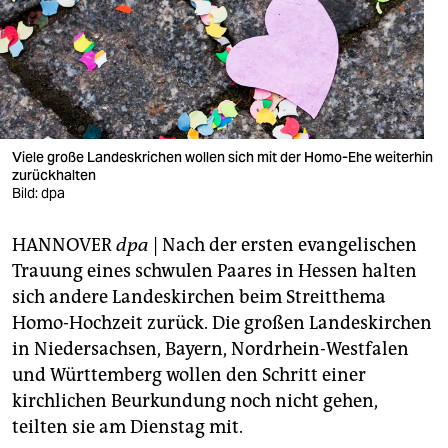
berlin
nord
wahrheit
verlag
Viele große Landeskrichen wollen sich mit der Homo-Ehe weiterhin
verlag
zurückhalten
Bild: dpa
veranstaltungen
HANNOVER
dpa
| Nach der ersten evangelischen
shop
Trauung eines schwulen Paares in Hessen halten
fragen & hilfe
sich andere Landeskirchen beim Streitthema
Homo-Hochzeit zurück. Die großen Landeskirchen
unterstützen
in Niedersachsen, Bayern, Nordrhein-Westfalen
abo
und Württemberg wollen den Schritt einer
kirchlichen Beurkundung noch nicht gehen,
genossenschaft
teilten sie am Dienstag mit.