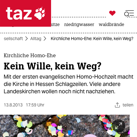

taz zahl ich
krieg in der ukraine
hitze
niedrigwasser
waldbrände

taz zahl ich
Gesellschaft
Alltag
Kirchliche Homo-Ehe: Kein Wille, kein Weg?
taz zahl ich
themen
Kirchliche Homo-Ehe
Kein Wille, kein Weg?
politik
Mit der ersten evangelischen Homo-Hochzeit macht
öko
die Kirche in Hessen Schlagzeilen. Viele andere
Landeskirchen wollen noch nicht nachziehen.
gesellschaft
13.8.2013
17:59 Uhr
teilen
kultur
sport