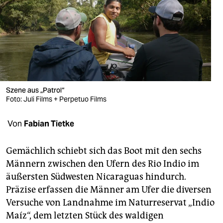
berlin
nord
wahrheit
verlag
verlag
Szene aus „Patrol“
Foto: Juli Films + Perpetuo Films
veranstaltungen
Von
Fabian Tietke
shop
fragen & hilfe
Gemächlich schiebt sich das Boot mit den sechs
Männern zwischen den Ufern des Rio Indio im
unterstützen
äußersten Südwesten Nicaraguas hindurch.
abo
Präzise erfassen die Männer am Ufer die diversen
Versuche von Landnahme im Naturreservat „Indio
genossenschaft
Maíz“, dem letzten Stück des waldigen