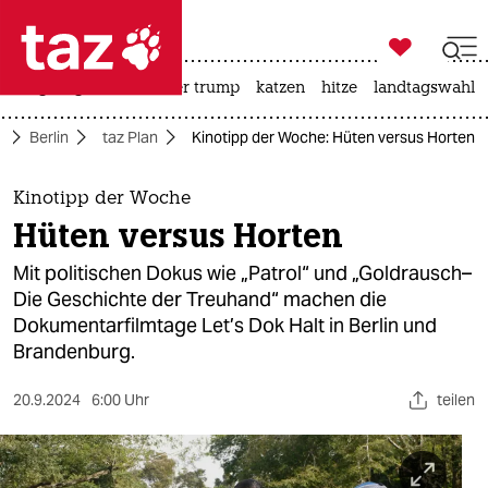

taz zahl ich
bergsteigen
usa unter trump
katzen
hitze
landtagswahl i

taz zahl ich
e
Berlin
taz Plan
Kinotipp der Woche: Hüten versus Horten
taz zahl ich
themen
Kinotipp der Woche
Hüten versus Horten
politik
Mit politischen Dokus wie „Patrol“ und „Goldrausch–
öko
Die Geschichte der Treuhand“ machen die
Dokumentarfilmtage Let’s Dok Halt in Berlin und
gesellschaft
Brandenburg.
kultur
20.9.2024
6:00 Uhr
teilen
sport