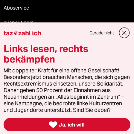
Aboservice
ePaper Login
taz
zahl ich
Gerade nicht

Downloads für Abonnierende
Links lesen, rechts
bekämpfen
© 2026 taz Verlags und Vertriebs GmbH
Mit doppelter Kraft für eine offene Gesellschaft!
Alle Rechte vorbehalten. Bei rechtlichen Fragen oder für Genehmigungen
wenden Sie sich bitte an
lizenzen@taz.de
Besonders jetzt brauchen Menschen, die sich gegen
Rechtsextremismus einsetzen, unsere Solidarität.
Daher gehen 50 Prozent der Einnahmen aus
Feedback
Redaktionsstatut
Kommune-Richtlinien
KI-
Neuanmeldungen an „Alles beginnt im Zentrum“ –
eine Kampagne, die bedrohte linke Kulturzentren
Leitlinie
Informant
Datenschutz
Impressum
AGB
und Jugendorte unterstützt. Sind Sie dabei?
Seitenwende
Einwilligungen widerrufen (Ads)

Ja, ich will