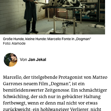
berlin
nord
wahrheit
verlag
Große Hunde, kleine Hunde: Marcello Fonte in „Dogman“
Foto: Alamode
verlag
veranstaltungen
Von
Jan Jekal
shop
fragen & hilfe
Marcello, der titelgebende Protagonist von Matteo
unterstützen
­Garrones neuem Film „Dogman“, ist ein
bemitleidenswerter Zeitgenosse. Ein schmächtiger
abo
Schwächling, der sich nur in gebückter Haltung
genossenschaft
fortbewegt, wenn er denn mal nicht vor etwas
zurückweicht; ein hohlwangiger Verlierer, nicht