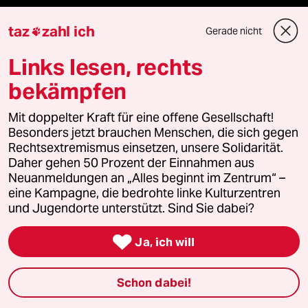
taz
zahl ich
Gerade nicht

Fragen & Hilfe
Links lesen, rechts
bekämpfen
Feedback
Mit doppelter Kraft für eine offene Gesellschaft!
Aboservice
Besonders jetzt brauchen Menschen, die sich gegen
Rechtsextremismus einsetzen, unsere Solidarität.
Daher gehen 50 Prozent der Einnahmen aus
ePaper Login
Neuanmeldungen an „Alles beginnt im Zentrum“ –
eine Kampagne, die bedrohte linke Kulturzentren
Downloads für Abonnierende
und Jugendorte unterstützt. Sind Sie dabei?

Ja, ich will
© 2026 taz Verlags und Vertriebs GmbH
Alle Rechte vorbehalten. Bei rechtlichen Fragen oder für Genehmigungen
Schon dabei!
wenden Sie sich bitte an
lizenzen@taz.de