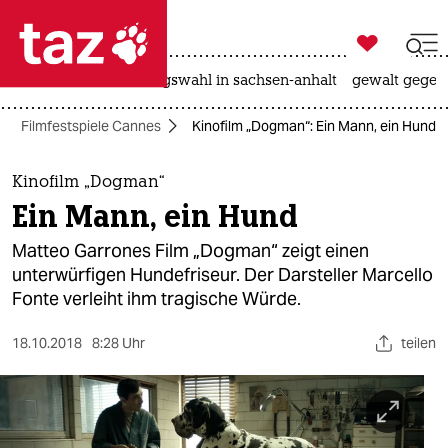

taz zahl ich
hitze
surfen
landtagswahl in sachsen-anhalt
gewalt gegen

taz zahl ich
Filmfestspiele Cannes
Kinofilm „Dogman“: Ein Mann, ein Hund
taz zahl ich
themen
Kinofilm „Dogman“
Ein Mann, ein Hund
politik
Matteo Garrones Film „Dogman“ zeigt einen
öko
unterwürfigen Hundefriseur. Der Darsteller Marcello
Fonte verleiht ihm tragische Würde.
gesellschaft
18.10.2018
8:28 Uhr
teilen
kultur
sport