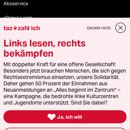
Aboservice
ePaper Login
taz
zahl ich
Gerade nicht

Downloads für Abonnierende
Links lesen, rechts
bekämpfen
© 2026 taz Verlags und Vertriebs GmbH
Mit doppelter Kraft für eine offene Gesellschaft!
Alle Rechte vorbehalten. Bei rechtlichen Fragen oder für Genehmigungen
wenden Sie sich bitte an
lizenzen@taz.de
Besonders jetzt brauchen Menschen, die sich gegen
Rechtsextremismus einsetzen, unsere Solidarität.
Daher gehen 50 Prozent der Einnahmen aus
Feedback
Redaktionsstatut
Kommune-Richtlinien
KI-
Neuanmeldungen an „Alles beginnt im Zentrum“ –
eine Kampagne, die bedrohte linke Kulturzentren
Leitlinie
Informant
Datenschutz
Impressum
AGB
und Jugendorte unterstützt. Sind Sie dabei?
Seitenwende
Einwilligungen widerrufen (Ads)

Ja, ich will