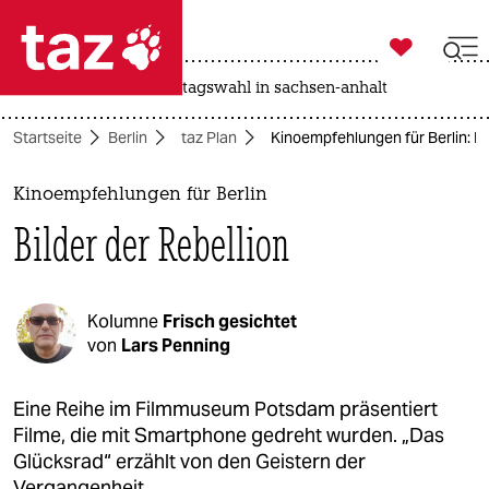

taz zahl ich
drohnen
rente
landtagswahl in sachsen-anhalt

taz zahl ich
Startseite
Berlin
taz Plan
Kinoempfehlungen für Berlin: Bi
taz zahl ich
themen
Kinoempfehlungen für Berlin
Bilder der Rebellion
politik
öko
Kolumne
Frisch gesichtet
gesellschaft
von
Lars Penning
kultur
Eine Reihe im Filmmuseum Potsdam präsentiert
Filme, die mit Smartphone gedreht wurden. „Das
sport
Glücksrad“ erzählt von den Geistern der
Vergangenheit.