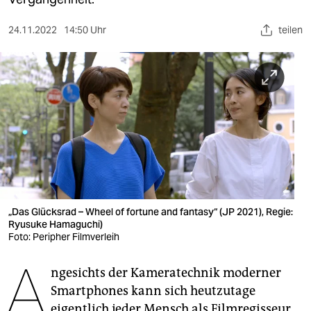
berlin
nord
24.11.2022
14:50 Uhr
teilen
wahrheit
verlag
verlag
veranstaltungen
shop
fragen & hilfe
„Das Glücksrad – Wheel of fortune and fantasy“ (JP 2021), Regie:
Ryusuke Hamaguchi)
unterstützen
Foto: Peripher Filmverleih
A
abo
ngesichts der Kameratechnik moderner
genossenschaft
Smartphones kann sich heutzutage
eigentlich jeder Mensch als Filmregisseur