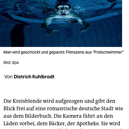
berlin
nord
wahrheit
verlag
verlag
Man wird geschockt und gepackt: Filmszene aus "Freischwimmer"
veranstaltungen
Bild: dpa
shop
Von
Dietrich Kuhlbrodt
fragen & hilfe
unterstützen
Die Kreisblende wird aufgezogen und gibt den
abo
Blick frei auf eine romantische deutsche Stadt wie
aus dem Bilderbuch. Die Kamera fährt an den
genossenschaft
Läden vorbei, dem Bäcker, der Apotheke. Sie wird