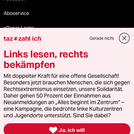
Aboservice
ePaper Login
taz
zahl ich
Gerade nicht

Downloads für Abonnierende
Links lesen, rechts
bekämpfen
© 2026 taz Verlags und Vertriebs GmbH
Alle Rechte vorbehalten. Bei rechtlichen Fragen oder für Genehmigungen
Mit doppelter Kraft für eine offene Gesellschaft!
wenden Sie sich bitte an
lizenzen@taz.de
Besonders jetzt brauchen Menschen, die sich gegen
Rechtsextremismus einsetzen, unsere Solidarität.
Daher gehen 50 Prozent der Einnahmen aus
Feedback
Redaktionsstatut
Kommune-Richtlinien
KI-
Neuanmeldungen an „Alles beginnt im Zentrum“ –
eine Kampagne, die bedrohte linke Kulturzentren
Leitlinie
Informant
Datenschutz
Impressum
AGB
und Jugendorte unterstützt. Sind Sie dabei?
Seitenwende
Einwilligungen widerrufen (Ads)

Ja, ich will