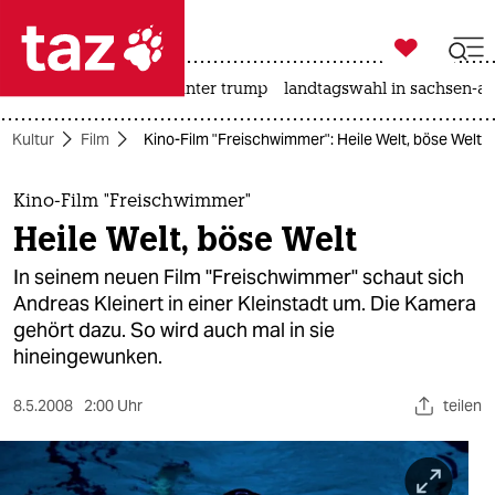

taz zahl ich
nahost-konflikt
usa unter trump
landtagswahl in sachsen-an

taz zahl ich
Kultur
Film
Kino-Film "Freischwimmer": Heile Welt, böse Welt
taz zahl ich
themen
Kino-Film "Freischwimmer"
Heile Welt, böse Welt
politik
In seinem neuen Film "Freischwimmer" schaut sich
öko
Andreas Kleinert in einer Kleinstadt um. Die Kamera
gehört dazu. So wird auch mal in sie
gesellschaft
hineingewunken.
kultur
8.5.2008
2:00 Uhr
teilen
sport