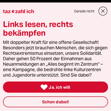
Veranstaltungen
taz
zahl ich
Gerade nicht

Links lesen, rechts
Demnächst
bekämpfen
Vor Ort
Mit doppelter Kraft für eine offene Gesellschaft!
Live im Stream
Besonders jetzt brauchen Menschen, die sich gegen
Rechtsextremismus einsetzen, unsere Solidarität.
Daher gehen 50 Prozent der Einnahmen aus
Vergangene
Neuanmeldungen an „Alles beginnt im Zentrum“ –
eine Kampagne, die bedrohte linke Kulturzentren
taz lab 2027
und Jugendorte unterstützt. Sind Sie dabei?

Ja, ich will
Mehr taz Lesestoff
Schon dabei!
taz Blogs