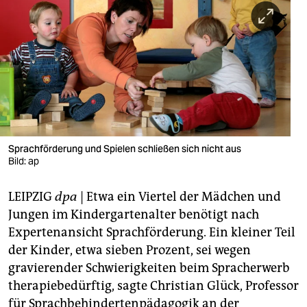
berlin
nord
wahrheit
verlag
verlag
veranstaltungen
Sprachförderung und Spielen schließen sich nicht aus
Bild: ap
shop
LEIPZIG
dpa
| Etwa ein Viertel der Mädchen und
fragen & hilfe
Jungen im Kindergartenalter benötigt nach
unterstützen
Expertenansicht Sprachförderung. Ein kleiner Teil
der Kinder, etwa sieben Prozent, sei wegen
abo
gravierender Schwierigkeiten beim Spracherwerb
genossenschaft
therapiebedürftig, sagte Christian Glück, Professor
für Sprachbehindertenpädagogik an der