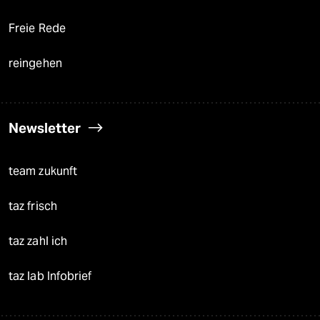
Freie Rede
reingehen
Newsletter
team zukunft
taz frisch
taz zahl ich
taz lab Infobrief