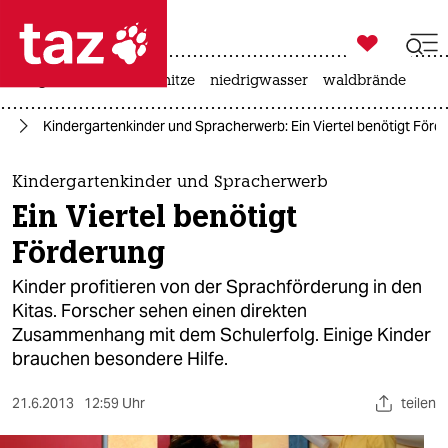

taz zahl ich
krieg in der ukraine
hitze
niedrigwasser
waldbrände

taz zahl ich
ng
Kindergartenkinder und Spracherwerb: Ein Viertel benötigt Förd
taz zahl ich
themen
Kindergartenkinder und Spracherwerb
Ein Viertel benötigt
politik
Förderung
öko
Kinder profitieren von der Sprachförderung in den
Kitas. Forscher sehen einen direkten
gesellschaft
Zusammenhang mit dem Schulerfolg. Einige Kinder
brauchen besondere Hilfe.
kultur
sport
21.6.2013
12:59 Uhr
teilen