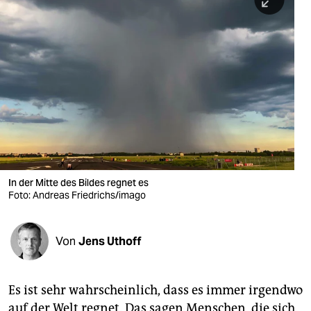
berlin
nord
wahrheit
verlag
verlag
veranstaltungen
shop
In der Mitte des Bildes regnet es
Foto: Andreas Friedrichs/imago
fragen & hilfe
unterstützen
Von
Jens Uthoff
abo
genossenschaft
Es ist sehr wahrscheinlich, dass es immer irgendwo
auf der Welt regnet. Das sagen Menschen, die sich