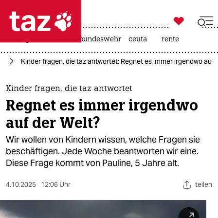

taz zahl ich
niedrigwasser
afd
bundeswehr
ceuta
rente

taz zahl ich
ag
Kinder fragen, die taz antwortet: Regnet es immer irgendwo auf 
taz zahl ich
themen
Kinder fragen, die taz antwortet
Regnet es immer irgendwo
politik
auf der Welt?
öko
Wir wollen von Kindern wissen, welche Fragen sie
beschäftigen. Jede Woche beantworten wir eine.
gesellschaft
Diese Frage kommt von Pauline, 5 Jahre alt.​
kultur
4.10.2025
12:06 Uhr
teilen
sport