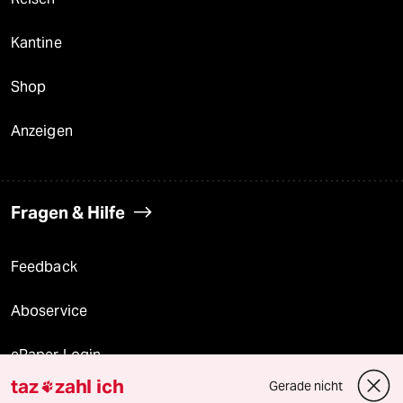
Kantine
Shop
Anzeigen
Fragen & Hilfe
Feedback
Aboservice
ePaper Login
taz
zahl ich
Gerade nicht

Downloads für Abonnierende