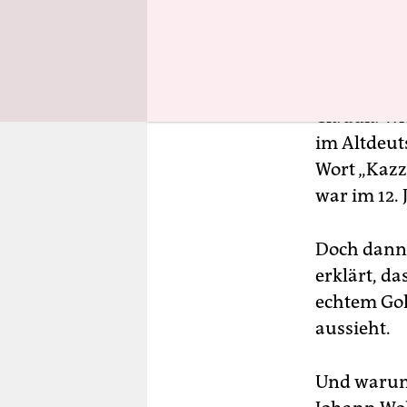
Wörter hab
entwickelt
Claudia Wic
im Altdeut
Wort „Kazz
war im 12.
Doch dann 
erklärt, d
echtem Gol
aussieht.
Und warum