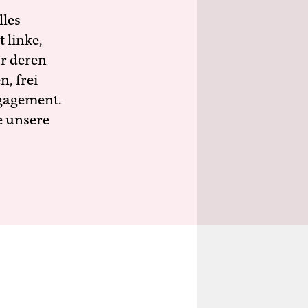
lles
 linke,
ür deren
n, frei
ngagement.
e unsere