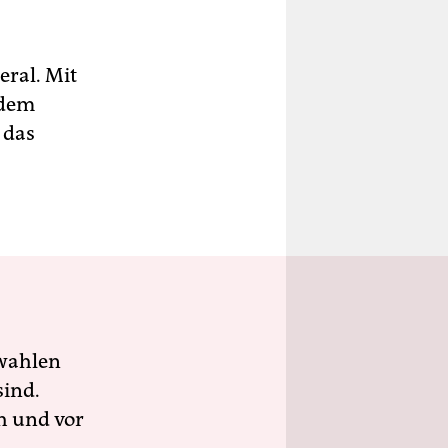
eral. Mit
 dem
 das
wahlen
sind.
h und vor