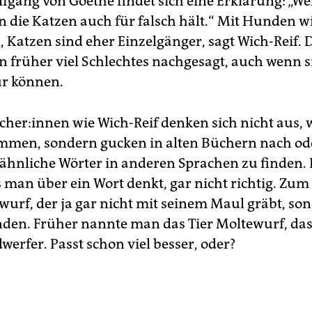
gang von Goethe findet sich eine Erklärung: „Wei
n die Katzen auch für falsch hält.“ Mit Hunden w
 Katzen sind eher Einzelgänger, sagt Wich-Reif. 
 früher viel Schlechtes nachgesagt, auch wenn s
ür können.
sche­r:in­nen wie Wich-Reif denken sich nicht aus,
mmen, sondern gucken in alten Büchern nach od
ähnliche Wörter in anderen Sprachen zu finden. 
s man über ein Wort denkt, gar nicht richtig. Zum 
urf, der ja gar nicht mit seinem Maul gräbt, so
den. Früher nannte man das Tier Moltewurf, das
dwerfer. Passt schon viel besser, oder?