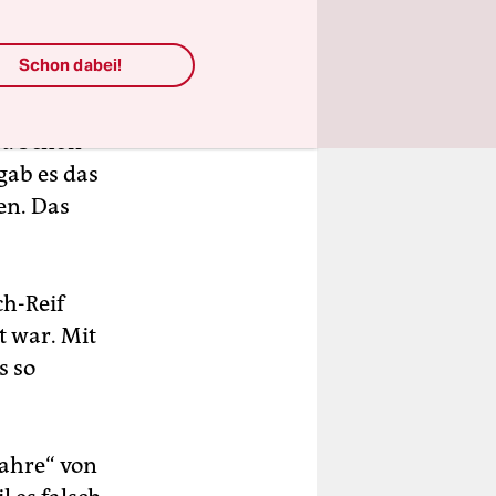
Schon dabei!
he
cherin
st. Schon
gab es das
en. Das
ch-Reif
t war. Mit
s so
ahre“ von