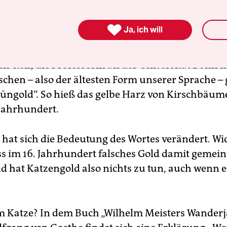

Ja, ich will
en oft eine lange Geschichte, die deutsche Sprac
 sich seit dem 6. Jahrhundert, erzählt Sprachfors
h-Reif, die Professorin an der Universität Bonn i
schen – also der ältesten Form unserer Sprache – 
ūngold“. So hieß das gelbe Harz von Kirschbäum
 Jahrhundert.
hat sich die Bedeutung des Wortes verändert. Wi
ass im 16. Jahrhundert falsches Gold damit gemein
d hat Katzengold also nichts zu tun, auch wenn e
 Katze? In dem Buch „Wilhelm Meisters Wanderj