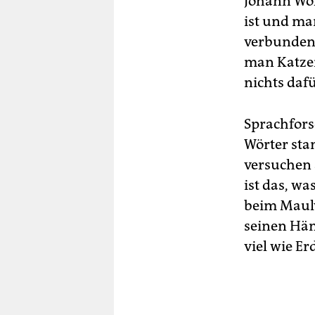
Johann Wolf
ist und ma
verbunden,
man Katzen
nichts daf
Sprach­for­
Wörter sta
versuchen 
ist das, wa
beim Maulw
seinen Hän
viel wie Er