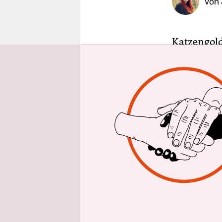
Von
epaper login
Katzengold 
schön glit
Katzengold 
oder Glimm
nicht Hun
ta
Di
Sa
be