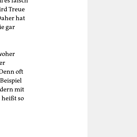
l es falsch
ird Treue
Daher hat
ie gar
 woher
er
Denn oft
Beispiel
ndern mit
 heißt so