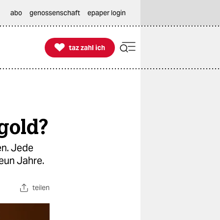
abo
genossenschaft
epaper login

taz zahl ich
taz zahl ich
gold?
en. Jede
eun Jahre.
teilen