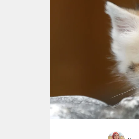
berlin
nord
wahrheit
verlag
verlag
veranstaltungen
shop
fragen & hilfe
unterstützen
abo
genossenschaft