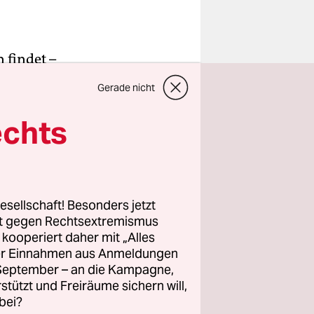
 findet –
h
Gerade nicht
ch Pyrit
atzen- und
echts
esellschaft! Besonders jetzt
rt gegen Rechtsextremismus
z kooperiert daher mit „Alles
nd
ller Einnahmen aus Anmeldungen
. September – an die Kampagne,
rstützt und Freiräume sichern will,
bei?