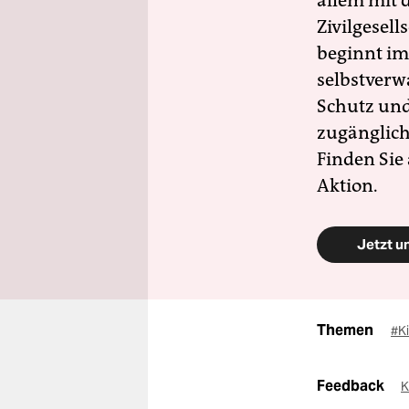
allem mit d
Zivilgesell
beginnt im
selbstverw
Schutz und 
zugänglich
Finden Sie
Aktion.
Jetzt u
Themen
#K
Feedback
K