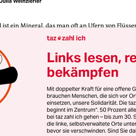
Julia Weinzierler
ist ein Mineral, das man oft an Ufern von Flüssen
zernd, gerade wenn die Sonne auf es scheint. Doc
taz
zahl ich

ist gar nicht der richtige Name, es heißt eigentli
er. Katzengold sagt man nur so. Aber warum K
Links lesen, r
degold?
bekämpfen
z am wochenende
Mit doppelter Kraft für eine offene G
brauchen Menschen, die sich vor O
eser Text stammt aus der taz am wochenende. Immer ab
einsetzen, unsere Solidarität. Die ta
mstag am Kiosk, im
eKiosk
oder gleich im
Wochenendabo.
U
beginnt im Zentrum“. 50 Prozent a
i
Facebook
und
Twitter
.
bei taz zahl ich gehen – bis zum 30
die linke, selbstverwaltete Orte unte
bevor sie verschwinden. Sind Sie da