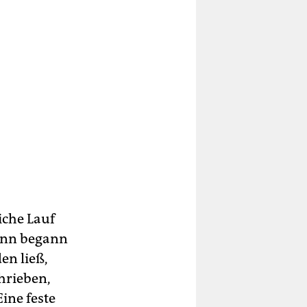
iche Lauf
wann begann
en ließ,
hrieben,
Eine feste