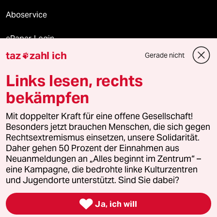
Aboservice
ePaper Login
taz
zahl ich
Gerade nicht

Downloads für Abonnierende
Links lesen, rechts
bekämpfen
© 2026 taz Verlags und Vertriebs GmbH
Alle Rechte vorbehalten. Bei rechtlichen Fragen oder für Genehmigungen
Mit doppelter Kraft für eine offene Gesellschaft!
wenden Sie sich bitte an
lizenzen@taz.de
Besonders jetzt brauchen Menschen, die sich gegen
Rechtsextremismus einsetzen, unsere Solidarität.
Daher gehen 50 Prozent der Einnahmen aus
Feedback
Redaktionsstatut
Kommune-Richtlinien
KI-
Neuanmeldungen an „Alles beginnt im Zentrum“ –
eine Kampagne, die bedrohte linke Kulturzentren
Leitlinie
Informant
Datenschutz
Impressum
AGB
und Jugendorte unterstützt. Sind Sie dabei?
Seitenwende
Einwilligungen widerrufen (Ads)

Ja, ich will