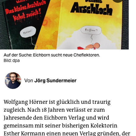
berlin
nord
wahrheit
verlag
verlag
Auf der Suche: Eichborn sucht neue Cheflektoren.
Bild: dpa
veranstaltungen
shop
Von
Jörg Sundermeier
fragen & hilfe
unterstützen
Wolfgang Hörner ist glücklich und traurig
zugleich. Nach 18 Jahren verlässt er zum
abo
Jahresende den Eichborn Verlag und wird
genossenschaft
gemeinsam mit seiner bisherigen Kolektorin
Esther Kormann einen neuen Verlag gründen, der