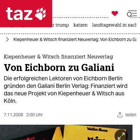

taz zahl ich
bergsteigen
usa unter trump
katzen
landtagswahl in sachs

taz zahl ich
ch
Kiepenheuer & Witsch finanziert Neuverlag: Von Eichborn zu Gali
taz zahl ich
themen
Kiepenheuer & Witsch finanziert Neuverlag
Von Eichborn zu Galiani
politik
Die erfolgreichen Lektoren von Eichborn Berlin
öko
gründen den Galiani Berlin Verlag: Finanziert wird
das neue Projekt von Kiepenheuer & Witsch aus
gesellschaft
Köln.
kultur
7.11.2008
2:00 Uhr
teilen
sport