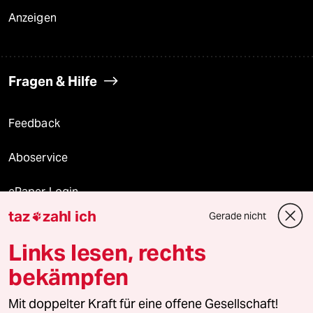
Anzeigen
Fragen & Hilfe
Feedback
Aboservice
ePaper Login
taz
zahl ich
Gerade nicht

Downloads für Abonnierende
Links lesen, rechts
bekämpfen
© 2026 taz Verlags und Vertriebs GmbH
Alle Rechte vorbehalten. Bei rechtlichen Fragen oder für Genehmigungen
Mit doppelter Kraft für eine offene Gesellschaft!
wenden Sie sich bitte an
lizenzen@taz.de