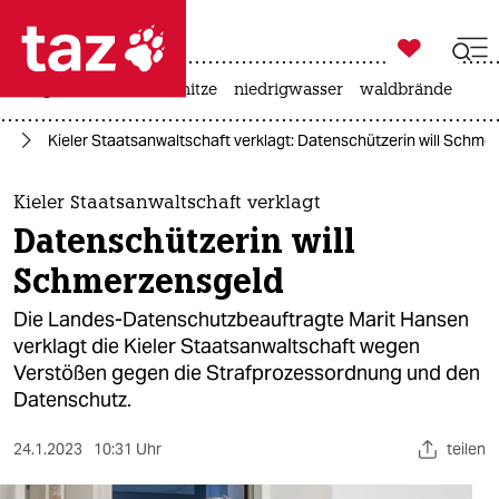

taz zahl ich
krieg in der ukraine
hitze
niedrigwasser
waldbrände

taz zahl ich
rd
Kieler Staatsanwaltschaft verklagt: Datenschützerin will Schme
taz zahl ich
themen
Kieler Staatsanwaltschaft verklagt
Datenschützerin will
politik
Schmerzensgeld
öko
Die Landes-Datenschutzbeauftragte Marit Hansen
verklagt die Kieler Staatsanwaltschaft wegen
gesellschaft
Verstößen gegen die Strafprozessordnung und den
Datenschutz.
kultur
sport
24.1.2023
10:31 Uhr
teilen