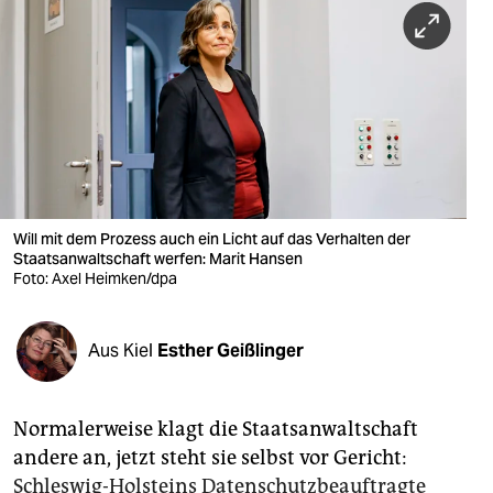
berlin
nord
wahrheit
verlag
verlag
veranstaltungen
Will mit dem Prozess auch ein Licht auf das Verhalten der
Staatsanwaltschaft werfen: Marit Hansen
Foto: Axel Heimken/dpa
shop
fragen & hilfe
Aus Kiel
Esther Geißlinger
unterstützen
abo
Normalerweise klagt die Staatsanwaltschaft
genossenschaft
andere an, jetzt steht sie selbst vor Gericht:
Schleswig-Holsteins Datenschutzbeauftragte