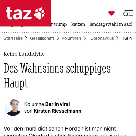

taz zahl ich
bergsteigen
usa unter trump
katzen
landtagswahl in sachs

taz zahl ich
Startseite
Gesellschaft
Kolumnen
Coronavirus
Keine 
taz zahl ich
themen
Keine Landidylle
Des Wahnsinns schuppiges
politik
Haupt
öko
gesellschaft
Kolumne
Berlin viral
kultur
von
Kirsten Riesselmann
sport
Vor den multiidiotischen Horden ist man nicht
einmal im Ökodorf sicher. Entspannter spaziert es