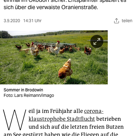
berlin
sich über die verwaiste Oranienstraße.
nord
3.9.2020
14:31 Uhr
teilen
wahrheit
verlag
verlag
veranstaltungen
shop
fragen & hilfe
Sommer in Brodowin
Foto: Lars Reimann/imago
unterstützen
W
eil ja im Frühjahr alle
corona-
abo
klaustrophobe Stadtflucht
betrieben
genossenschaft
und sich auf die letzten freien Butzen
am See gestürzt haben wie die Fliegen auf die