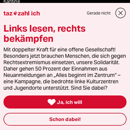
Kantine
taz
zahl ich
Gerade nicht

Shop
Links lesen, rechts
Anzeigen
bekämpfen
Mit doppelter Kraft für eine offene Gesellschaft!
Fragen & Hilfe
Besonders jetzt brauchen Menschen, die sich gegen
Rechtsextremismus einsetzen, unsere Solidarität.
Daher gehen 50 Prozent der Einnahmen aus
Feedback
Neuanmeldungen an „Alles beginnt im Zentrum“ –
eine Kampagne, die bedrohte linke Kulturzentren
und Jugendorte unterstützt. Sind Sie dabei?
Aboservice

Ja, ich will
ePaper Login
Downloads für Abonnierende
Schon dabei!