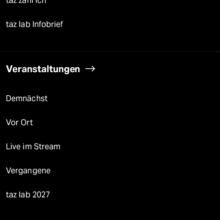
taz zahl ich
taz lab Infobrief
Veranstaltungen
Demnächst
Vor Ort
Live im Stream
Vergangene
taz lab 2027