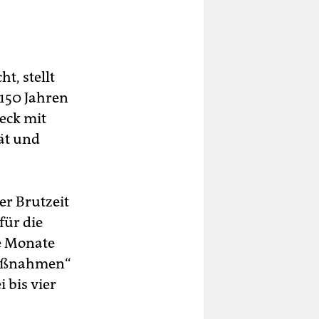
t, stellt
 150 Jahren
eck mit
ät und
er Brutzeit
für die
e Monate
 Maßnahmen“
i bis vier