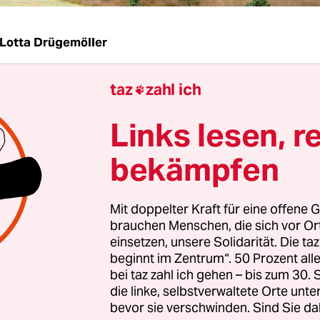
Lotta Drügemöller
taz
zahl ich
 wachsen. Dort, wo vor genau sechs Jahren, am 3

Moor Feuer gefangen hat, weil die Bundeswehr n
Links lesen, r
 Sommer auf ihrem Übungsgelände ein paar Rak
en hatte. Das Feuer fraß sich nach unten, unteri
bekämpfen
ie Torfschichten fünf Wochen lang,
bis es gelang,
öschen. Und jetzt, jetzt wachsen die Birken.
Mit doppelter Kraft für eine offene G
brauchen Menschen, die sich vor O
r Gehölzaufwuchs auf etwa 600 ha Fläche“ wird d
einsetzen, unsere Solidarität. Die ta
cht der Bundeswehr formuliert, dicht an dicht st
beginnt im Zentrum“. 50 Prozent a
bei taz zahl ich gehen – bis zum 30
Pappeln an vielen Stellen. Grund zur Freude ist 
die linke, selbstverwaltete Orte unte
or oder das, was davon übrig ist, sind die Bäume 
bevor sie verschwinden. Sind Sie da
 das Wasser aus dem ohnehin viel zu trockenen B