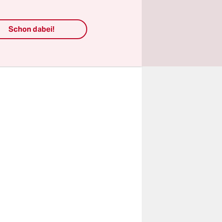
chse
te Moor,
Schon dabei!