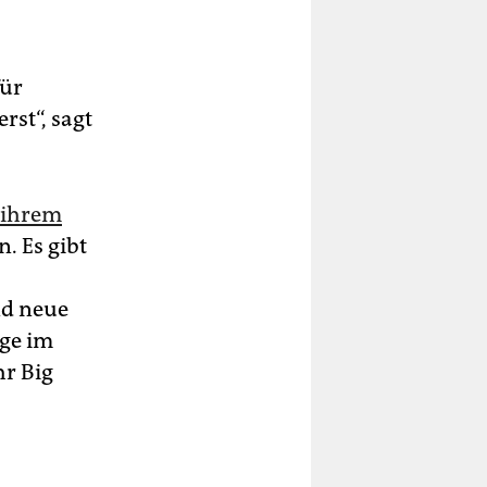
für
rst“, sagt
 ihrem
. Es gibt
nd neue
ege im
r Big