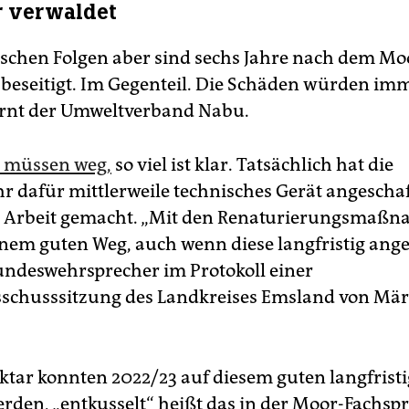
r verwaldet
ischen Folgen aber sind sechs Jahre nach dem M
 beseitigt. Im Gegenteil. Die Schäden würden im
arnt der Umweltverband Nabu.
 müssen weg,
so viel ist klar. Tatsächlich hat die
 dafür mittlerweile technisches Gerät angeschaf
e Arbeit gemacht. „Mit den Renaturierungsmaßn
nem guten Weg, auch wenn diese langfristig angel
undeswehrsprecher im Protokoll einer
chusssitzung des Landkreises Emsland von Mär
ktar konnten 2022/23 auf diesem guten langfrist
erden, „entkusselt“ heißt das in der Moor-Fachsp