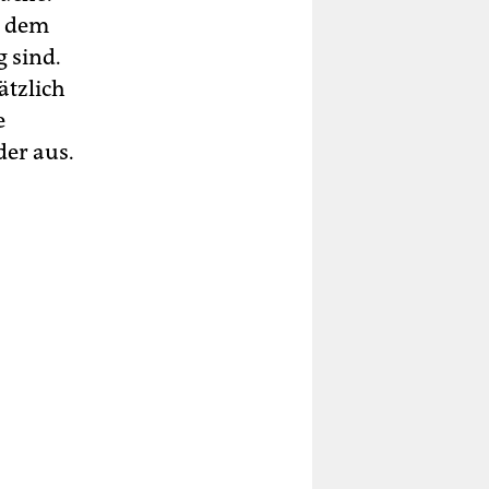
i dem
g sind.
ätzlich
e
der aus.