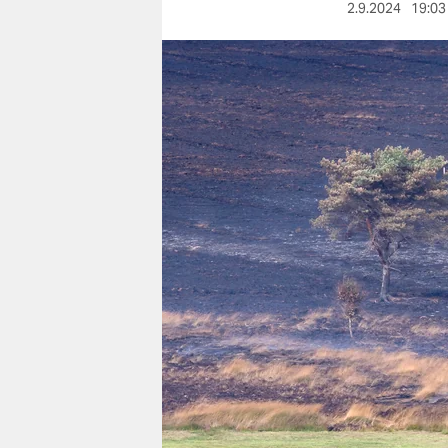
berlin
2.9.2024
19:03
nord
wahrheit
verlag
verlag
veranstaltungen
shop
fragen & hilfe
unterstützen
abo
genossenschaft