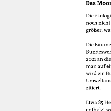
Das Moo
Die ökolog
noch nicht
größer, w
Die
Bäume
Bundeswehr
2021 an di
man auf ei
wird ein B
Umweltauss
zitiert.
Etwa 85 He
entholzt w