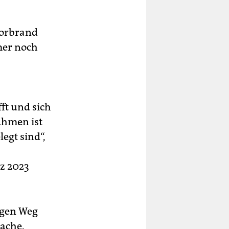
oorbrand
mer noch
ft und sich
ahmen ist
egt sind“,
z 2023
igen Weg
rache.