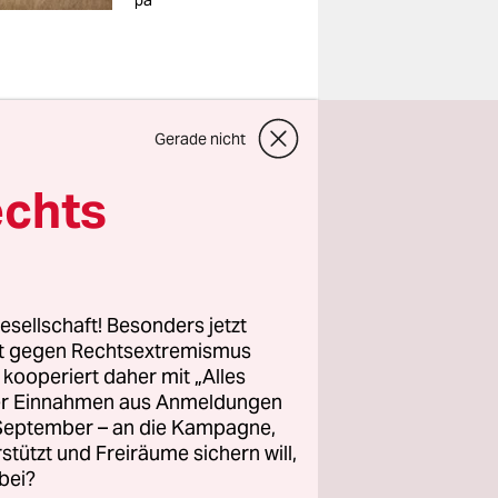
pa
. September
Gerade nicht
ach einem
echts
eten
rdisch
 alle
esellschaft! Besonders jetzt
rt gegen Rechtsextremismus
as in
z kooperiert daher mit „Alles
ehen die
ller Einnahmen aus Anmeldungen
. September – an die Kampagne,
das nicht.
rstützt und Freiräume sichern will,
gefährlich:
bei?
oden,