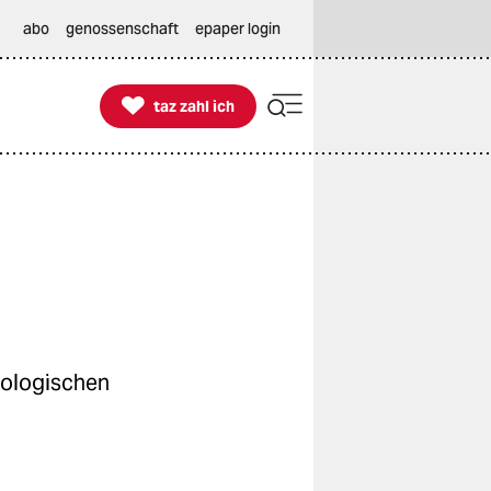
abo
genossenschaft
epaper login

taz zahl ich
taz zahl ich
kologischen