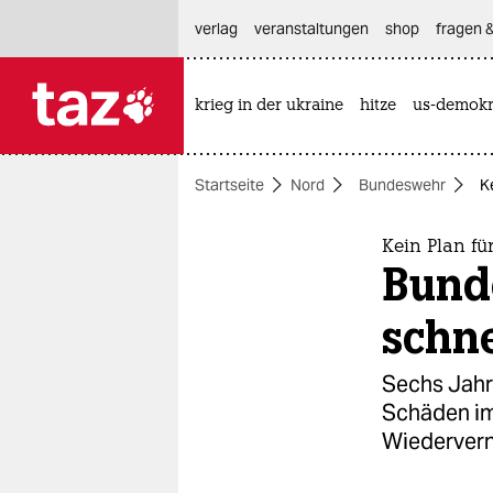
hautnavigation anspringen
hauptinhalt anspringen
footer anspringen
verlag
veranstaltungen
shop
fragen &
krieg in der ukraine
hitze
us-demokr

taz zahl ich
taz zahl ich
Startseite
Nord
Bundeswehr
K
themen
politik
Kein Plan fü
Bund
öko
schne
gesellschaft
Sechs Jahr
kultur
Schäden im
Wiedervern
sport