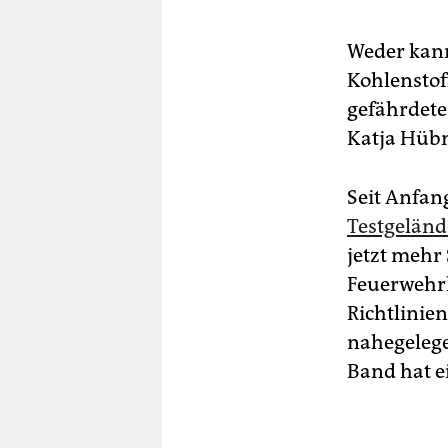
Weder kann
Kohlenstof
gefährdete
Katja Hüb
Seit Anfan
Testgeländ
jetzt mehr
Feuerwehrk
Richtlinie
nahegelege
Band hat e