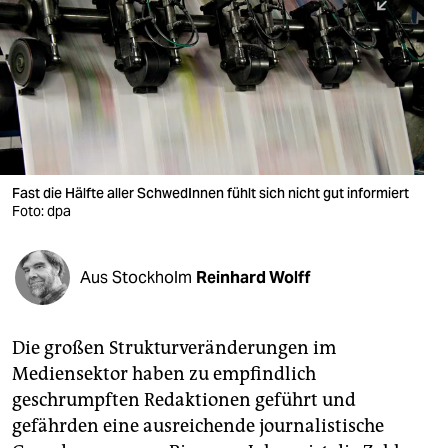
berlin
nord
wahrheit
verlag
verlag
Fast die Hälfte aller SchwedInnen fühlt sich nicht gut informiert
Foto: dpa
veranstaltungen
shop
Aus Stockholm
Reinhard Wolff
fragen & hilfe
unterstützen
Die großen Strukturveränderungen im
Mediensektor haben zu empfindlich
abo
geschrumpften Redaktionen geführt und
genossenschaft
gefährden eine ausreichende journalistische