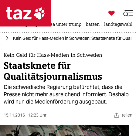

taz zahl ich
hitze
bergsteigen
usa unter trump
katzen
landtagswahl i

taz zahl ich
se
Kein Geld für Hass-Medien in Schweden: Staatsknete für Qualit
taz zahl ich
themen
Kein Geld für Hass-Medien in Schweden
Staatsknete für
politik
Qualitätsjournalismus
öko
Die schwedische Regierung befürchtet, dass die
Presse nicht mehr ausreichend informiert. Deshalb
gesellschaft
wird nun die Medienförderung ausgebaut.
kultur
15.11.2016
12:23 Uhr
teilen
sport