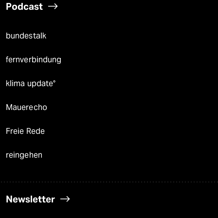
Podcast
bundestalk
fernverbindung
klima update°
Mauerecho
Freie Rede
reingehen
Newsletter