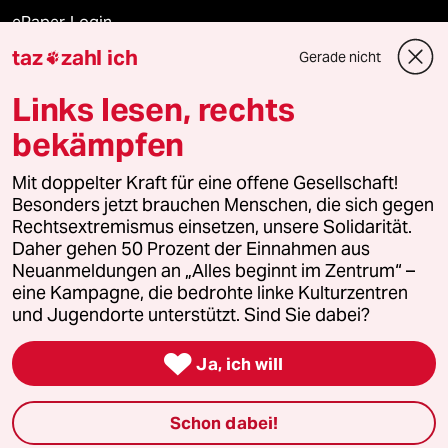
ePaper Login
taz
zahl ich
Gerade nicht

Downloads für Abonnierende
Links lesen, rechts
bekämpfen
© 2026 taz Verlags und Vertriebs GmbH
Alle Rechte vorbehalten. Bei rechtlichen Fragen oder für Genehmigungen
Mit doppelter Kraft für eine offene Gesellschaft!
wenden Sie sich bitte an
lizenzen@taz.de
Besonders jetzt brauchen Menschen, die sich gegen
Rechtsextremismus einsetzen, unsere Solidarität.
Daher gehen 50 Prozent der Einnahmen aus
Feedback
Redaktionsstatut
Kommune-Richtlinien
KI-
Neuanmeldungen an „Alles beginnt im Zentrum“ –
eine Kampagne, die bedrohte linke Kulturzentren
Leitlinie
Informant
Datenschutz
Impressum
AGB
und Jugendorte unterstützt. Sind Sie dabei?
Seitenwende
Einwilligungen widerrufen (Ads)

Ja, ich will
Schon dabei!