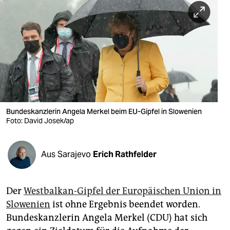
berlin
nord
wahrheit
verlag
verlag
veranstaltungen
Bundeskanzlerin Angela Merkel beim EU-Gipfel in Slowenien
Foto: David Josek/ap
shop
fragen & hilfe
Aus Sarajevo
Erich Rathfelder
unterstützen
Der
Westbalkan-Gipfel der Europäischen Union in
abo
Slowenien
ist ohne Ergebnis beendet worden.
genossenschaft
Bundeskanzlerin Angela Merkel (CDU) hat sich