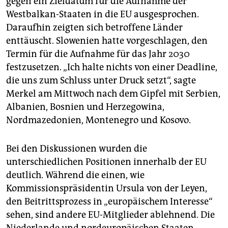
gegen ein Zieldatum für die Aufnahme der
epaper login
Westbalkan-Staaten in die EU ausgesprochen.
Daraufhin zeigten sich betroffene Länder
enttäuscht. Slowenien hatte vorgeschlagen, den
Termin für die Aufnahme für das Jahr 2030
festzusetzen. „Ich halte nichts von einer Deadline,
die uns zum Schluss unter Druck setzt“, sagte
Merkel am Mittwoch nach dem Gipfel mit Serbien,
Albanien, Bosnien und Herzegowina,
Nordmazedonien, Montenegro und Kosovo.
Bei den Diskussionen wurden die
unterschiedlichen Positionen innerhalb der EU
deutlich. Während die einen, wie
Kommissionspräsidentin Ursula von der Leyen,
den Beitrittsprozess in „europäischem Interesse“
sehen, sind andere EU-Mitglieder ablehnend. Die
Niederlande und nordeuropäischen Staaten