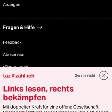
Anzeigen
Fragen & Hilfe
Feedback
Aboservice
ePaper Login
taz
zahl ich
Gerade nicht

Downloads für Abonnierende
Links lesen, rechts
bekämpfen
© 2026 taz Verlags und Vertriebs GmbH
Mit doppelter Kraft für eine offene Gesellschaft!
Alle Rechte vorbehalten. Bei rechtlichen Fragen oder für Genehmigungen
wenden Sie sich bitte an
lizenzen@taz.de