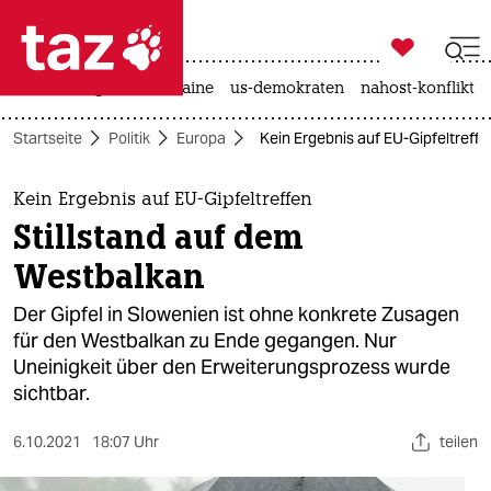

taz zahl ich
hitze
krieg in der ukraine
us-demokraten
nahost-konflikt

taz zahl ich
Startseite
Politik
Europa
Kein Ergebnis auf EU-Gipfeltreffe
taz zahl ich
themen
Kein Ergebnis auf EU-Gipfeltreffen
Stillstand auf dem
politik
Westbalkan
öko
Der Gipfel in Slowenien ist ohne konkrete Zusagen
für den Westbalkan zu Ende gegangen. Nur
gesellschaft
Uneinigkeit über den Erweiterungsprozess wurde
sichtbar.
kultur
sport
6.10.2021
18:07 Uhr
teilen