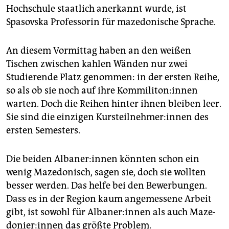
als 20 Prozent ausmacht. Auch Stellen bei der Polizei
Hochschule staatlich anerkannt wurde, ist
müssen seitdem entsprechend der
Spasovska Professorin für mazedonische Sprache.
Bevölkerungsverteilung vergeben werden.
Die EU
An diesem Vormittag haben an den weißen
Tischen zwischen kahlen Wänden nur zwei
Nachdem der Beginn der EU-Beitrittsgespräche mit
Nordmazedonien jahrelang von Griechenland wegen
Studierende Platz genommen: in der ersten Reihe,
eines Namensstreits blockiert wurde, mauert nach
so als ob sie noch auf ihre Kom­mi­li­to­n:in­nen
der Umbenennung des Staats von Republik Maze­
warten. Doch die Reihen hinter ihnen bleiben leer.
donien zu Nordmazedonien nun Bulgarien.
Sie sind die einzigen Kurs­teil­neh­me­r:in­nen des
ersten Semesters.
Die beiden Al­ba­ne­r:in­nen könnten schon ein
wenig Mazedonisch, sagen sie, doch sie wollten
besser werden. Das helfe bei den Bewerbungen.
Dass es in der Region kaum angemessene Arbeit
gibt, ist sowohl für Al­ba­ne­r:in­nen als auch Ma­ze­
do­nie­r:in­nen das größte Problem.