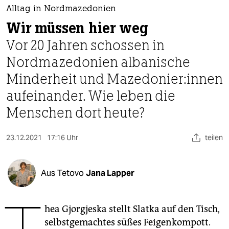
berlin
Alltag in Nordmazedonien
nord
Wir müssen hier weg
Vor 20 Jahren schossen in
wahrheit
Nordmazedonien albanische
verlag
Minderheit und Ma­ze­do­nie­r:in­nen
verlag
aufeinander. Wie leben die
Menschen dort heute?
veranstaltungen
shop
23.12.2021
17:16 Uhr
teilen
fragen & hilfe
unterstützen
Aus Tetovo
Jana Lapper
abo
hea Gjorgjeska stellt Slatka auf den Tisch,
genossenschaft
selbstgemachtes süßes Feigenkompott.