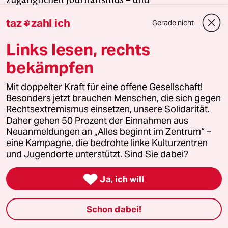
zivilgesellschaftliches Engagement. Finden Sie
taz
zahl ich
Gerade nicht

auch? Dann machen Sie mit und unterstützen Sie
unsere Aktion.
Links lesen, rechts
bekämpfen
Jetzt unterstützen
Mit doppelter Kraft für eine offene Gesellschaft!
Besonders jetzt brauchen Menschen, die sich gegen
Rechtsextremismus einsetzen, unsere Solidarität.
Themen
Daher gehen 50 Prozent der Einnahmen aus
Neuanmeldungen an „Alles beginnt im Zentrum“ –
#Lesestück Recherche und Reportage
#Nordmazedonien
eine Kampagne, die bedrohte linke Kulturzentren
#Ex-Jugoslawien
#Albaner
#Minderheiten
und Jugendorte unterstützt. Sind Sie dabei?
#Minderheitenrechte
#Recherchefonds Ausland

Ja, ich will
Feedback
Kommentieren
Fehlerhinweis
Schon dabei!
Diesen Artikel teilen