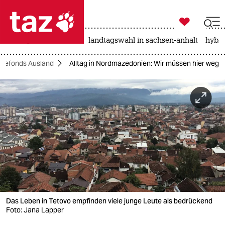

taz zahl ich
niedrigwasser
rente
landtagswahl in sachsen-anhalt
hybri

taz zahl ich
hefonds Ausland
Alltag in Nordmazedonien: Wir müssen hier weg
taz zahl ich
themen
politik
öko
gesellschaft
kultur
Das Leben in Tetovo empfinden viele junge Leute als bedrückend
sport
Foto: Jana Lapper