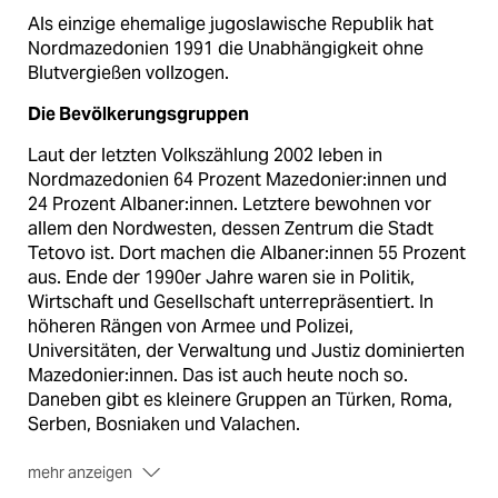
Als einzige ehemalige jugoslawische Republik hat
Nordmazedonien 1991 die Unabhängigkeit ohne
Blutvergießen vollzogen.
Die Bevölkerungsgruppen
Laut der letzten Volkszählung 2002 leben in
Nordmazedonien 64 Prozent Ma­ze­do­nie­r:in­nen und
24 Prozent Albaner:innen. Letztere bewohnen vor
allem den Nordwesten, dessen Zentrum die Stadt
Tetovo ist. Dort machen die Al­ba­ne­r:in­nen 55 Prozent
aus. Ende der 1990er Jahre waren sie in Politik,
Wirtschaft und Gesellschaft unterrepräsentiert. In
höheren Rängen von Armee und Polizei,
Universitäten, der Verwaltung und Justiz dominierten
Maze­donie­r:in­nen. Das ist auch heute noch so.
Daneben gibt es kleinere Gruppen an Türken, Roma,
Serben, Bosniaken und Valachen.
mehr anzeigen