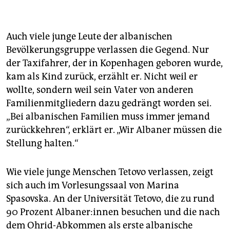
Der Konflikt
2001 griff die nordmazedonische UÇK, die
Auch viele junge Leute der albanischen
„Albanische Befreiungsarmee in Mazedonien“, in
Tetovo eine Polizeistation an – der Beginn eines
Bevölkerungsgruppe verlassen die Gegend. Nur
sieben­monatigen blutigen Konflikts mit der nord­
der Taxifahrer, der in Kopenhagen geboren wurde,
maze­do­nischen Armee. Die UÇK benannte sich nach
kam als Kind zurück, erzählt er. Nicht weil er
dem Vorbild im Nachbarland, der „Befreiungsarmee
wollte, sondern weil sein Vater von anderen
des Kosovo“, UÇK. Ihr Ziel: der Anschluss der
Familienmitgliedern dazu gedrängt worden sei.
albanisch besiedelten Gebiete an das Kosovo.
„Bei albanischen Familien muss immer jemand
Das Abkommen
zurückkehren“, erklärt er. „Wir Albaner müssen die
Stellung halten.“
Das Ohrid-Abkommen wurde im August 2001 unter
Vermittlung der EU und den USA zwischen den vier
größten Parteien geschlossen. Es sieht unter
Wie viele junge Menschen Tetovo verlassen, zeigt
anderem eine Dezentralisierung, eine andere
sich auch im Vorlesungssaal von Marina
Mehrheitsbildung im Parlament, neue
Spasovska. An der Universität Tetovo, die zu rund
Gemeindegrenzen und die Verwendung der
albanischen Sprache in der Verwaltung in den
90 Prozent Al­ba­ne­r:in­nen besuchen und die nach
Regionen vor, wo die albanische Bevölkerung mehr
dem Ohrid-Abkommen als erste albanische