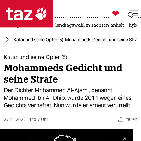

taz zahl ich
niedrigwasser
rente
landtagswahl in sachsen-anhalt
hybri

taz zahl ich
ar
Katar und seine Opfer (5): Mohammeds Gedicht und seine Straf
taz zahl ich
themen
Katar und seine Opfer (5)
Mohammeds Gedicht und
politik
seine Strafe
öko
Der Dichter Mohammed Al-Ajami, genannt
Mohammed Ibn Al-Dhib, wurde 2011 wegen eines
gesellschaft
Gedichts verhaftet. Nun wurde er erneut verurteilt.
kultur
27.11.2022
14:57 Uhr
teilen
sport