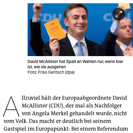
berlin
nord
wahrheit
verlag
verlag
David McAllister hat Spaß an Wahlen nur, wenn klar
veranstaltungen
ist, wie sie ausgehen
Foto: Friso Gentsch (dpa)
shop
fragen & hilfe
A
llzuviel hält der Europaabgeordnete David
unterstützen
McAllister (CDU), der mal als Nachfolger
abo
von Angela Merkel gehandelt wurde, nicht
vom Volk. Das macht er deutlich bei seinem
genossenschaft
Gastspiel im Europapunkt: Bei einem Referendum