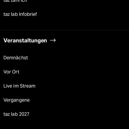
taz zahl ich
taz lab Infobrief
Veranstaltungen
Demnächst
Vor Ort
Live im Stream
Vergangene
taz lab 2027