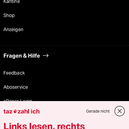
Kantine
Shop
Anzeigen
Fragen & Hilfe
Feedback
Aboservice
ePaper Login
taz
zahl ich
Gerade nicht

Downloads für Abonnierende
Links lesen, rechts