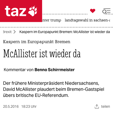

taz zahl ich
nahost-konflikt
usa unter trump
landtagswahl in sachsen-an

taz zahl ich
Brexit
Kaspern im Europapunkt Bremen: McAllister ist wieder da
taz zahl ich
Kaspern im Europapunkt Bremen
themen
McAllister ist wieder da
politik
öko
Kommentar von
Benno Schirrmeister
gesellschaft
Der frühere Ministerpräsident Niedersachsens,
David McAllister plaudert beim Bremen-Gastspiel
kultur
übers britische EU-Referendum.
sport
20.5.2016
18:23 Uhr
teilen