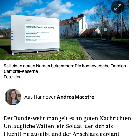
berlin
nord
wahrheit
verlag
verlag
veranstaltungen
Soll einen neuen Namen bekommen: Die hannoversche Emmich-
Cambrai-Kaserne
shop
Foto: dpa
fragen & hilfe
Aus Hannover
Andrea Maestro
unterstützen
abo
Der Bundeswehr mangelt es an guten Nachrichten.
genossenschaft
Untaugliche Waffen, ein Soldat, der sich als
Flüchtling ausgibt und der Anschläge geplant