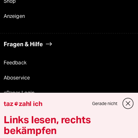
Shop
Anzeigen
Fragen & Hilfe
Feedback
Aboservice
ePaper Login
taz
zahl ich
Gerade nicht

Downloads für Abonnierende
Links lesen, rechts
bekämpfen
© 2026 taz Verlags und Vertriebs GmbH