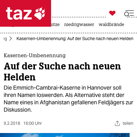

taz zahl ich
krieg in der ukraine
hitze
niedrigwasser
waldbrände

taz zahl ich
rieg
Kasernen-Umbenennung: Auf der Suche nach neuen Helden
taz zahl ich
themen
Kasernen-Umbenennung
Auf der Suche nach neuen
politik
Helden
öko
Die Emmich-Cambrai-Kaserne in Hannover soll
ihren Namen loswerden. Als Alternative steht der
gesellschaft
Name eines in Afghanistan gefallenen Feldjägers zur
Diskussion.
kultur
sport
9.2.2018
16:00 Uhr
teilen