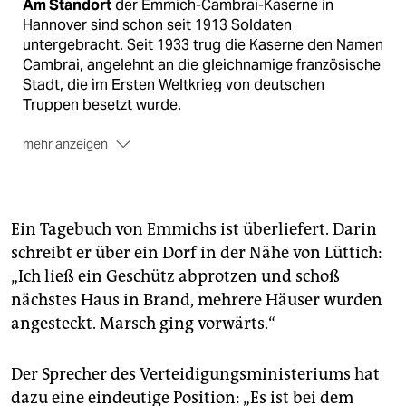
Am Standort
der Emmich-Cambrai-Kaserne in
Hannover sind schon seit 1913 Soldaten
untergebracht. Seit 1933 trug die Kaserne den Namen
Cambrai, angelehnt an die gleichnamige französische
Stadt, die im Ersten Weltkrieg von deutschen
Truppen besetzt wurde.
mehr anzeigen
Zusammengelegt
wurde die Cambrai-Kaserne später
mit der Emmich-Kaserne in Hannover.
Ein Tagebuch von Emmichs ist überliefert. Darin
Der Name
Emmich geht auf den preußischen General
der Infanterie, Otto von Emmich, zurück, der den
schreibt er über ein Dorf in der Nähe von Lüttich:
Angriff auf die belgische Stadt Lüttich im Jahr 1914
„Ich ließ ein Geschütz abprotzen und schoß
anführte. Von Emmich verstarb im Dezember 1915 in
nächstes Haus in Brand, mehrere Häuser wurden
Hannover und wurde dort mit militärischen Ehren
angesteckt. Marsch ging vorwärts.“
bestattet.
Während der NS-Zeit
wurden auf dem Gelände
Der Sprecher des Verteidigungsministeriums hat
Todesurteile an Soldaten vollstreckt. Zudem gab es
dazu eine eindeutige Position: „Es ist bei dem
während des Zweiten Weltkriegs hier ein Lager für