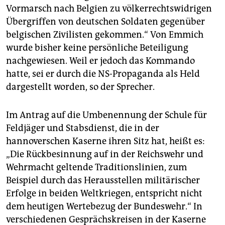
Vormarsch nach Belgien zu völkerrechtswidrigen
Zwangsarbeiter.
Übergriffen von deutschen Soldaten gegenüber
Anfang Juli 2017
wurde bekannt, dass ein Soldat
belgischen Zivilisten gekommen.“ Von Emmich
mehrere Tausend Patronen in seinem Spind in der
wurde bisher keine persönliche Beteiligung
Emmich-Cambrai-Kaserne gesammelt hatte.
nachgewiesen. Weil er jedoch das Kommando
hatte, sei er durch die NS-Propaganda als Held
dargestellt worden, so der Sprecher.
Im Antrag auf die Umbenennung der Schule für
Feldjäger und Stabsdienst, die in der
hannoverschen Kaserne ihren Sitz hat, heißt es:
„Die Rückbesinnung auf in der Reichswehr und
Wehrmacht geltende Traditionslinien, zum
Beispiel durch das Herausstellen militärischer
Erfolge in beiden Weltkriegen, entspricht nicht
dem heutigen Wertebezug der Bundeswehr.“ In
verschiedenen Gesprächskreisen in der Kaserne