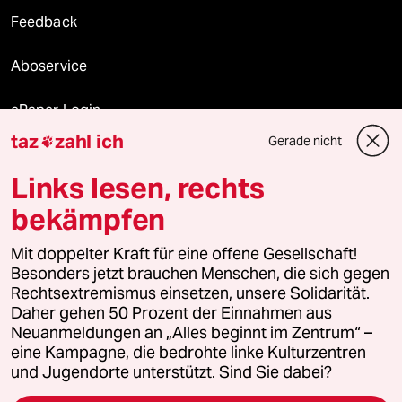
Feedback
Aboservice
ePaper Login
taz
zahl ich
Gerade nicht

Downloads für Abonnierende
Links lesen, rechts
bekämpfen
© 2026 taz Verlags und Vertriebs GmbH
Mit doppelter Kraft für eine offene Gesellschaft!
Alle Rechte vorbehalten. Bei rechtlichen Fragen oder für Genehmigungen
wenden Sie sich bitte an
lizenzen@taz.de
Besonders jetzt brauchen Menschen, die sich gegen
Rechtsextremismus einsetzen, unsere Solidarität.
Daher gehen 50 Prozent der Einnahmen aus
Feedback
Redaktionsstatut
Kommune-Richtlinien
KI-
Neuanmeldungen an „Alles beginnt im Zentrum“ –
eine Kampagne, die bedrohte linke Kulturzentren
Leitlinie
Informant
Datenschutz
Impressum
AGB
und Jugendorte unterstützt. Sind Sie dabei?