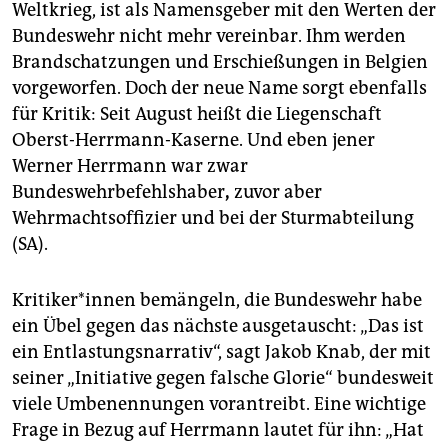
epaper login
Weltkrieg, ist als Namensgeber mit den Werten der
Bundeswehr nicht mehr vereinbar. Ihm werden
Brandschatzungen und Erschießungen in Belgien
vorgeworfen. Doch der neue Name sorgt ebenfalls
für Kritik: Seit August heißt die Liegenschaft
Oberst-Herrmann-Kaserne. Und eben jener
Werner Herrmann war zwar
Bundeswehrbefehlshaber
,
zuvor aber
Wehrmachtsoffizier und bei der Sturmabteilung
(SA).
Kri­ti­ke­r*in­nen bemängeln, die Bundeswehr habe
ein Übel gegen das nächste ausgetauscht: „Das ist
ein Entlastungsnarrativ“, sagt Jakob Knab, der mit
seiner „Initiative gegen falsche Glorie“ bundesweit
viele Umbenennungen vorantreibt. Eine wichtige
Frage in Bezug auf Herrmann lautet für ihn: „Hat