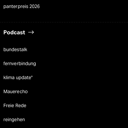
panterpreis 2026
Podcast
bundestalk
fernverbindung
klima update°
Mauerecho
Freie Rede
reingehen