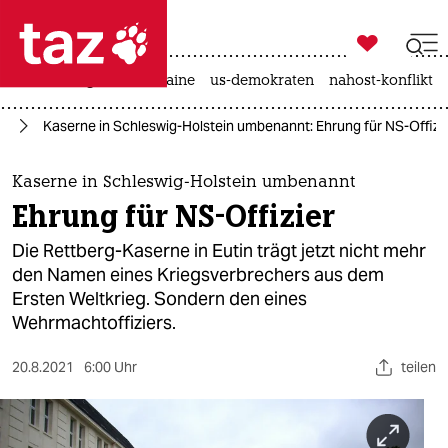

taz zahl ich
hitze
krieg in der ukraine
us-demokraten
nahost-konflikt

taz zahl ich
hr
Kaserne in Schleswig-Holstein umbenannt: Ehrung für NS-Offizi
taz zahl ich
themen
Kaserne in Schleswig-Holstein umbenannt
Ehrung für NS-Offizier
politik
Die Rettberg-Kaserne in Eutin trägt jetzt nicht mehr
öko
den Namen eines Kriegsverbrechers aus dem
Ersten Weltkrieg. Sondern den eines
gesellschaft
Wehrmachtoffiziers.
kultur
20.8.2021
6:00 Uhr
teilen
sport