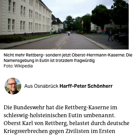
berlin
nord
wahrheit
verlag
verlag
Nicht mehr Rettberg- sondern jetzt Oberst-Herrmann-Kaserne: Die
Namensgebung in Eutin ist trotzdem fragwürdig
veranstaltungen
Foto: Wikipedia
shop
Aus Osnabrück
Harff-Peter Schönherr
fragen & hilfe
unterstützen
Die Bundeswehr hat die Rettberg-Kaserne im
abo
schleswig-holsteinischen Eutin umbenannt.
Oberst Karl von Rettberg, belastet durch deutsche
genossenschaft
Kriegsverbrechen gegen Zivilisten im Ersten