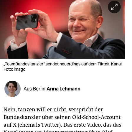
berlin
nord
wahrheit
verlag
verlag
veranstaltungen
„TeamBundeskanzler“ sendet neuerdings auf dem Tiktok-Kanal
Foto: imago
shop
fragen & hilfe
Aus Berlin
Anna Lehmann
unterstützen
Nein, tanzen will er nicht, verspricht der
abo
Bundeskanzler über seinen Old-School-Account
genossenschaft
auf X (ehemals Twitter). Das erste Video, das das