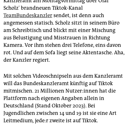
Kanzleramt am Montagvormittag über Olaf
epaper login
Scholz' brandneuen Tiktok-Kanal
TeamBundeskanzler
sendet, ist denn auch
angemessen statisch. Scholz sitzt in seinem Büro
am Schreibtisch und blickt mit einer Mischung
aus Belustigung und Misstrauen in Richtung
Kamera. Vor ihm stehen drei Telefone, eins davon
rot. Und auf dem Sofa liegt seine Aktentasche. Aha,
der Kanzler regiert.
Mit solchen Videoschnipseln aus dem Kanzleramt
will das Bundeskanzleramt künftig auf Tiktok
mitmischen. 21 Millionen Nut­ze­r:in­nen hat die
Plattform nach eigenen Angaben allein in
Deutschland (Stand Oktober 2023). Bei
Jugendlichen zwischen 14 und 19 ist sie eine Art
Leitmedium, je­de:r zweite ist auf Tiktok.