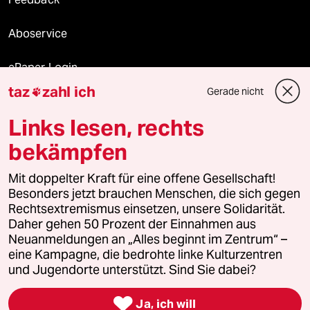
Aboservice
ePaper Login
taz
zahl ich
Gerade nicht

Downloads für Abonnierende
Links lesen, rechts
bekämpfen
© 2026 taz Verlags und Vertriebs GmbH
Alle Rechte vorbehalten. Bei rechtlichen Fragen oder für Genehmigungen
Mit doppelter Kraft für eine offene Gesellschaft!
wenden Sie sich bitte an
lizenzen@taz.de
Besonders jetzt brauchen Menschen, die sich gegen
Rechtsextremismus einsetzen, unsere Solidarität.
Daher gehen 50 Prozent der Einnahmen aus
Feedback
Redaktionsstatut
Kommune-Richtlinien
KI-
Neuanmeldungen an „Alles beginnt im Zentrum“ –
eine Kampagne, die bedrohte linke Kulturzentren
Leitlinie
Informant
Datenschutz
Impressum
AGB
und Jugendorte unterstützt. Sind Sie dabei?
Seitenwende
Einwilligungen widerrufen (Ads)

Ja, ich will