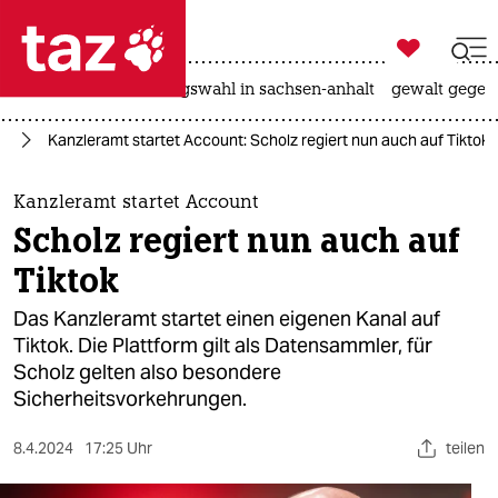

taz zahl ich
hitze
surfen
landtagswahl in sachsen-anhalt
gewalt gegen

taz zahl ich
nd
Kanzleramt startet Account: Scholz regiert nun auch auf Tiktok
taz zahl ich
themen
Kanzleramt startet Account
Scholz regiert nun auch auf
politik
Tiktok
öko
Das Kanzleramt startet einen eigenen Kanal auf
Tiktok. Die Plattform gilt als Datensammler, für
gesellschaft
Scholz gelten also besondere
Sicherheitsvorkehrungen.
kultur
sport
8.4.2024
17:25 Uhr
teilen