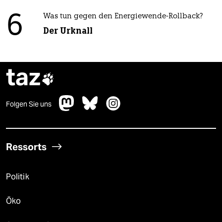
6
Was tun gegen den Energiewende-Rollback?
Der Urknall
taz

Folgen Sie uns
Ressorts
Politik
Öko