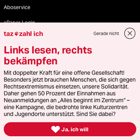
Aboservice
ePaper Login
taz
zahl ich
Gerade nicht

Downloads für Abonnierende
Links lesen, rechts
bekämpfen
© 2026 taz Verlags und Vertriebs GmbH
Mit doppelter Kraft für eine offene Gesellschaft!
Alle Rechte vorbehalten. Bei rechtlichen Fragen oder für Genehmigungen
wenden Sie sich bitte an
lizenzen@taz.de
Besonders jetzt brauchen Menschen, die sich gegen
Rechtsextremismus einsetzen, unsere Solidarität.
Daher gehen 50 Prozent der Einnahmen aus
Feedback
Redaktionsstatut
Kommune-Richtlinien
KI-
Neuanmeldungen an „Alles beginnt im Zentrum“ –
eine Kampagne, die bedrohte linke Kulturzentren
Leitlinie
Informant
Datenschutz
Impressum
AGB
und Jugendorte unterstützt. Sind Sie dabei?
Seitenwende
Einwilligungen widerrufen (Ads)

Ja, ich will