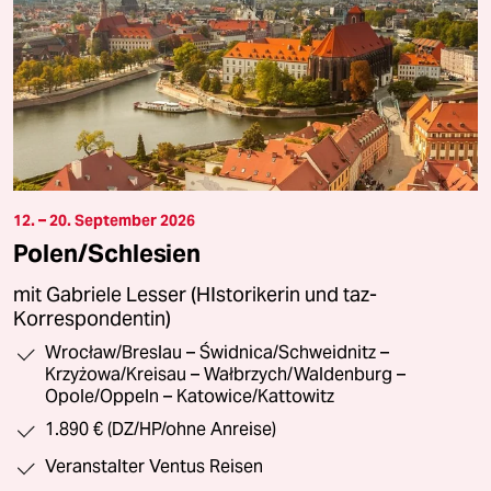
12. – 20. September 2026
Polen/Schlesien
mit Gabriele Lesser (HIstorikerin und taz-
Korrespondentin)
Wrocław/Breslau – Świdnica/Schweidnitz –
Krzyżowa/Kreisau – Wałbrzych/Waldenburg –
Opole/Oppeln – Katowice/Kattowitz
1.890 € (DZ/HP/ohne Anreise)
Veranstalter Ventus Reisen