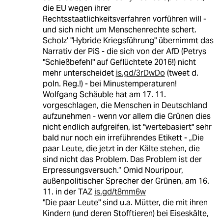
die EU wegen ihrer
Rechtsstaatlichkeitsverfahren vorführen will -
und sich nicht um Menschenrechte schert.
Scholz' "Hybride Kriegsführung" übernimmt das
Narrativ der PiS - die sich von der AfD (Petrys
"Schießbefehl" auf Geflüchtete 2016!) nicht
mehr unterscheidet
is.gd/3rDwDo
(tweet d.
poln. Reg.!) - bei Minustemperaturen!
Wolfgang Schäuble hat am 17. 11.
vorgeschlagen, die Menschen in Deutschland
aufzunehmen - wenn vor allem die Grünen dies
nicht endlich aufgreifen, ist "wertebasiert" sehr
bald nur noch ein irreführendes Etikett - „Die
paar Leute, die jetzt in der Kälte stehen, die
sind nicht das Problem. Das Problem ist der
Erpressungsversuch.“ Omid Nouripour,
außenpolitischer Sprecher der Grünen, am 16.
11. in der TAZ
is.gd/t8mm6w
"Die paar Leute" sind u.a. Mütter, die mit ihren
Kindern (und deren Stofftieren) bei Eiseskälte,