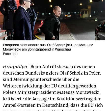
berlin
nord
wahrheit
verlag
verlag
Entspannt sieht anders aus: Olaf Scholz (re.) und Mateusz
Morawiecki am Sonntagabend in Warschau
veranstaltungen
Foto: dpa
shop
rtr/afp/dpa
| Beim Antrittsbesuch des neuen
fragen & hilfe
deutschen Bundeskanzlers Olaf Scholz in Polen
sind Meinungsunterschiede über die
unterstützen
Weiterentwicklung der EU deutlich geworden.
Polens Ministerpräsident Mateusz Morawiecki
abo
kritisierte die Aussage im Koalitionsvertrag der
genossenschaft
Ampel-Parteien in Deutschland, dass die EU sich