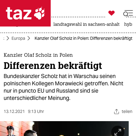

taz zahl ich
niedrigwasser
rente
landtagswahl in sachsen-anhalt
hybri

taz zahl ich
tik
Europa
Kanzler Olaf Scholz in Polen: Differenzen bekräftigt
taz zahl ich
themen
Kanzler Olaf Scholz in Polen
Differenzen bekräftigt
politik
Bundeskanzler Scholz hat in Warschau seinen
öko
polnischen Kollegen Morawiecki getroffen. Nicht
nur in puncto EU und Russland sind sie
gesellschaft
unterschiedlicher Meinung.
kultur
13.12.2021
9:13 Uhr
teilen
sport