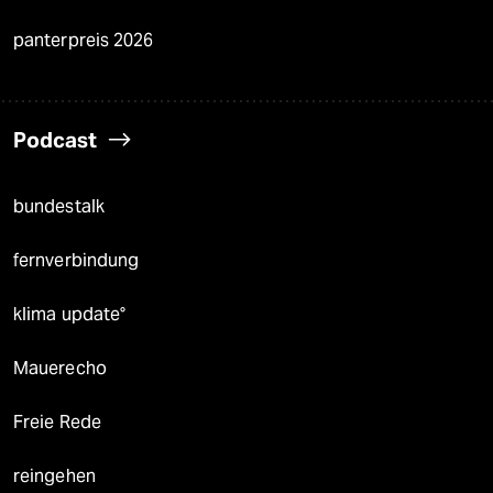
panterpreis 2026
Podcast
bundestalk
fernverbindung
klima update°
Mauerecho
Freie Rede
reingehen