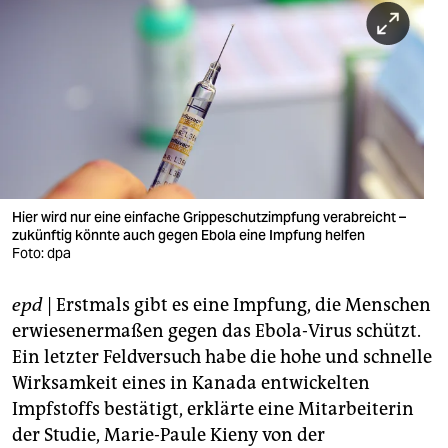
berlin
nord
wahrheit
verlag
verlag
veranstaltungen
Hier wird nur eine einfache Grippeschutzimpfung verabreicht –
zukünftig könnte auch gegen Ebola eine Impfung helfen
shop
Foto: dpa
fragen & hilfe
epd
| Erstmals gibt es eine Impfung, die Menschen
erwiesenermaßen gegen das Ebola-Virus schützt.
unterstützen
Ein letzter Feldversuch habe die hohe und schnelle
abo
Wirksamkeit eines in Kanada entwickelten
Impfstoffs bestätigt, erklärte eine Mitarbeiterin
genossenschaft
der Studie, Marie-Paule Kieny von der