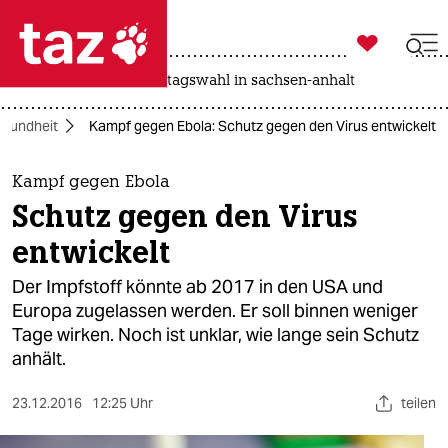

taz zahl ich
drohnen
rente
landtagswahl in sachsen-anhalt

taz zahl ich
sundheit
Kampf gegen Ebola: Schutz gegen den Virus entwickelt
taz zahl ich
themen
Kampf gegen Ebola
Schutz gegen den Virus
politik
entwickelt
öko
Der Impfstoff könnte ab 2017 in den USA und
Europa zugelassen werden. Er soll binnen weniger
gesellschaft
Tage wirken. Noch ist unklar, wie lange sein Schutz
anhält.
kultur
sport
23.12.2016
12:25 Uhr
teilen