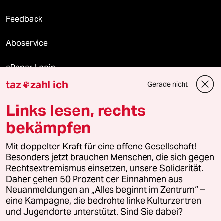
Feedback
Aboservice
ePaper Login
taz
zahl ich
Gerade nicht

Downloads für Abonnierende
Links lesen, rechts
bekämpfen
© 2026 taz Verlags und Vertriebs GmbH
Alle Rechte vorbehalten. Bei rechtlichen Fragen oder für Genehmigungen
Mit doppelter Kraft für eine offene Gesellschaft!
wenden Sie sich bitte an
lizenzen@taz.de
Besonders jetzt brauchen Menschen, die sich gegen
Rechtsextremismus einsetzen, unsere Solidarität.
Daher gehen 50 Prozent der Einnahmen aus
Feedback
Redaktionsstatut
Kommune-Richtlinien
KI-
Neuanmeldungen an „Alles beginnt im Zentrum“ –
eine Kampagne, die bedrohte linke Kulturzentren
Leitlinie
Informant
Datenschutz
Impressum
AGB
und Jugendorte unterstützt. Sind Sie dabei?