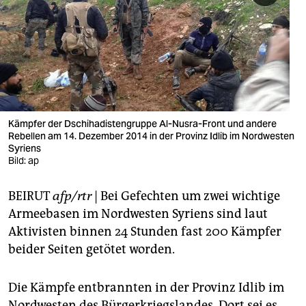
berlin
nord
wahrheit
verlag
verlag
Kämpfer der Dschihadistengruppe Al-Nusra-Front und andere
Rebellen am 14. Dezember 2014 in der Provinz Idlib im Nordwesten
veranstaltungen
Syriens
Bild: ap
shop
BEIRUT
afp/rtr
| Bei Gefechten um zwei wichtige
fragen & hilfe
Armeebasen im Nordwesten Syriens sind laut
unterstützen
Aktivisten binnen 24 Stunden fast 200 Kämpfer
beider Seiten getötet worden.
abo
genossenschaft
Die Kämpfe entbrannten in der Provinz Idlib im
Nordwesten des Bürgerkriegslandes. Dort sei es