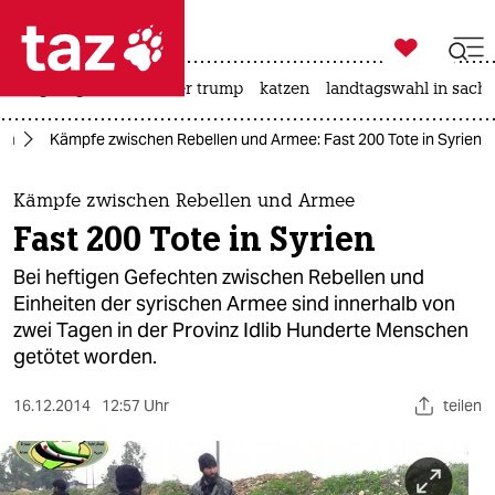

taz zahl ich
bergsteigen
usa unter trump
katzen
landtagswahl in sachs

taz zahl ich
ien
Kämpfe zwischen Rebellen und Armee: Fast 200 Tote in Syrien
taz zahl ich
themen
Kämpfe zwischen Rebellen und Armee
Fast 200 Tote in Syrien
politik
Bei heftigen Gefechten zwischen Rebellen und
öko
Einheiten der syrischen Armee sind innerhalb von
zwei Tagen in der Provinz Idlib Hunderte Menschen
gesellschaft
getötet worden.
kultur
16.12.2014
12:57 Uhr
teilen
sport