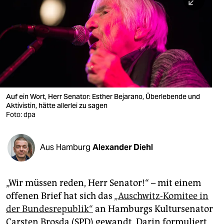
berlin
nord
wahrheit
verlag
verlag
Auf ein Wort, Herr Senator: Esther Bejarano, Überlebende und
Aktivistin, hätte allerlei zu sagen
veranstaltungen
Foto: dpa
shop
fragen & hilfe
Aus Hamburg
Alexander Diehl
unterstützen
„Wir müssen reden, Herr Senator!“ – mit einem
abo
offenen Brief hat sich das
„Auschwitz-Komitee in
genossenschaft
der Bundesrepublik“
an Hamburgs Kultursenator
Carsten Brosda (SPD) gewandt. Darin formuliert