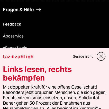
Fragen & Hilfe
Feedback
Aboservice
ePaper Login
taz
zahl ich
Gerade nicht

Downloads für Abonnierende
Links lesen, rechts
bekämpfen
© 2026 taz Verlags und Vertriebs GmbH
Alle Rechte vorbehalten. Bei rechtlichen Fragen oder für Genehmigungen
Mit doppelter Kraft für eine offene Gesellschaft!
wenden Sie sich bitte an
lizenzen@taz.de
Besonders jetzt brauchen Menschen, die sich gegen
Rechtsextremismus einsetzen, unsere Solidarität.
Daher gehen 50 Prozent der Einnahmen aus
Feedback
Redaktionsstatut
Kommune-Richtlinien
KI-
Neuanmeldungen an „Alles beginnt im Zentrum“ –