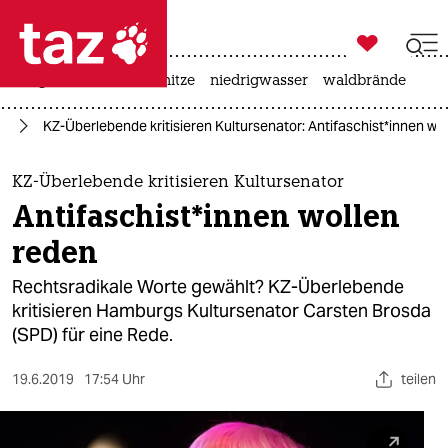

taz zahl ich
krieg in der ukraine
hitze
niedrigwasser
waldbrände

taz zahl ich
rd
KZ-Überlebende kritisieren Kultursenator: Antifaschist*innen wo
taz zahl ich
themen
KZ-Überlebende kritisieren Kultursenator
Antifaschist*innen wollen
politik
reden
öko
Rechtsradikale Worte gewählt? KZ-Überlebende
kritisieren Hamburgs Kultursenator Carsten Brosda
gesellschaft
(SPD) für eine Rede.
kultur
19.6.2019
17:54 Uhr
teilen
sport