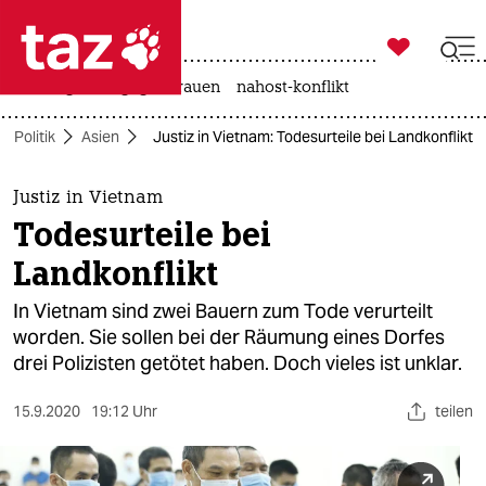

taz zahl ich
hitze
gewalt gegen frauen
nahost-konflikt

taz zahl ich
Politik
Asien
Justiz in Vietnam: Todesurteile bei Landkonflikt
taz zahl ich
themen
Justiz in Vietnam
Todesurteile bei
politik
Landkonflikt
öko
In Vietnam sind zwei Bauern zum Tode verurteilt
worden. Sie sollen bei der Räumung eines Dorfes
gesellschaft
drei Polizisten getötet haben. Doch vieles ist unklar.
kultur
15.9.2020
19:12 Uhr
teilen
sport