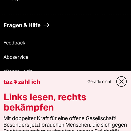
Fragen & Hilfe
Feedback
Aboservice
ePaper Login
taz
zahl ich
Gerade nicht

Downloads für Abonnierende
Links lesen, rechts
bekämpfen
© 2026 taz Verlags und Vertriebs GmbH
Mit doppelter Kraft für eine offene Gesellschaft!
Alle Rechte vorbehalten. Bei rechtlichen Fragen oder für Genehmigungen
wenden Sie sich bitte an
lizenzen@taz.de
Besonders jetzt brauchen Menschen, die sich gegen