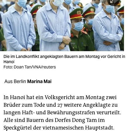
berlin
nord
wahrheit
verlag
verlag
Die im Landkonflikt angeklagten Bauern am Montag vor Gericht in
Hanoi
veranstaltungen
Foto: Doan Tan/VNA/reuters
shop
Aus Berlin
Marina Mai
fragen & hilfe
unterstützen
In Hanoi hat ein Volksgericht am Montag zwei
Brüder zum Tode und 27 weitere Angeklagte zu
abo
langen Haft- und Bewährungsstrafen verurteilt.
Alle sind Bauern des Dorfes Dong Tam im
genossenschaft
Speckgürtel der vietnamesischen Hauptstadt.