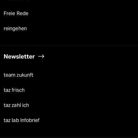
Freie Rede
reingehen
Newsletter
team zukunft
taz frisch
taz zahl ich
taz lab Infobrief