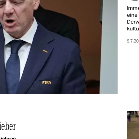
Imme
eine
Derwe
kultu
9.7.2
ieber
richsen