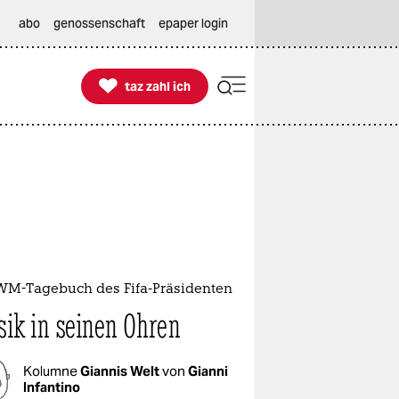
abo
genossenschaft
epaper login

taz zahl ich
taz zahl ich
WM-Tagebuch des Fifa-Präsidenten
ik in seinen Ohren
Kolumne
Giannis Welt
von
Gianni
Infantino