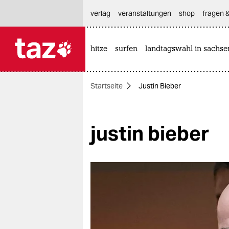
hautnavigation anspringen
hauptinhalt anspringen
footer anspringen
verlag
veranstaltungen
shop
fragen &
hitze
surfen
landtagswahl in sachse

taz zahl ich
taz zahl ich
Startseite
Justin Bieber
themen
politik
justin bieber
öko
gesellschaft
kultur
sport