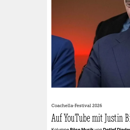
berlin
nord
wahrheit
verlag
verlag
veranstaltungen
shop
fragen & hilfe
unterstützen
Coachella-Festival 2026
abo
Auf YouTube mit Justin B
genossenschaft
Kolumne
Böse Musik
von
Detlef Diede