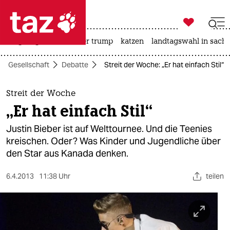

taz zahl ich
bergsteigen
usa unter trump
katzen
landtagswahl in sachs

taz zahl ich
Gesellschaft
Debatte
Streit der Woche: „Er hat einfach Stil“
taz zahl ich
themen
Streit der Woche
„Er hat einfach Stil“
politik
Justin Bieber ist auf Welttournee. Und die Teenies
öko
kreischen. Oder? Was Kinder und Jugendliche über
den Star aus Kanada denken.
gesellschaft
6.4.2013
11:38 Uhr
teilen
kultur
sport