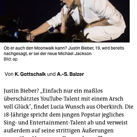
berlin
nord
wahrheit
verlag
Ob er auch den Moonwalk kann? Justin Bieber, 19, wird bereits
verlag
nachgesagt, er sei der neue Michael Jackson.
Bild: ap
veranstaltungen
Von
K. Gottschalk
und
A.-S. Balzer
shop
fragen & hilfe
Justin Bieber? „Einfach nur ein maßlos
überschätztes YouTube-Talent mit einem Arsch
unterstützen
voll Glück", findet Lucia Wunsch aus Oberkirch. Die
abo
18-Jährige spricht dem jungen Popstar jegliches
Sing- und Entertainment-Talent ab und verweist
genossenschaft
außerdem auf seine strittigen Äußerungen