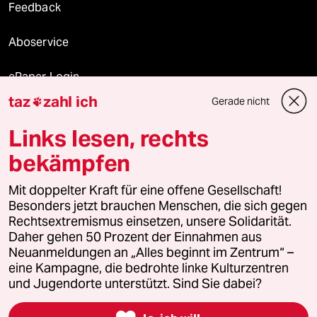
Feedback
Aboservice
ePaper Login
taz
zahl ich
Gerade nicht

Downloads für Abonnierende
Links lesen, rechts
bekämpfen
© 2026 taz Verlags und Vertriebs GmbH
Alle Rechte vorbehalten. Bei rechtlichen Fragen oder für Genehmigungen
Mit doppelter Kraft für eine offene Gesellschaft!
wenden Sie sich bitte an
lizenzen@taz.de
Besonders jetzt brauchen Menschen, die sich gegen
Rechtsextremismus einsetzen, unsere Solidarität.
Daher gehen 50 Prozent der Einnahmen aus
Feedback
Redaktionsstatut
Kommune-Richtlinien
KI-
Neuanmeldungen an „Alles beginnt im Zentrum“ –
eine Kampagne, die bedrohte linke Kulturzentren
Leitlinie
Informant
Datenschutz
Impressum
AGB
und Jugendorte unterstützt. Sind Sie dabei?
Seitenwende
Einwilligungen widerrufen (Ads)