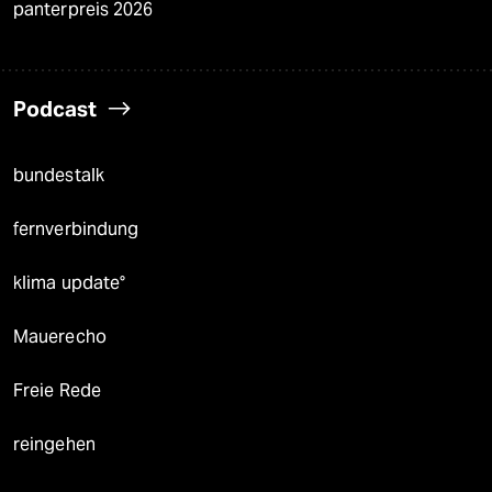
panterpreis 2026
Podcast
bundestalk
fernverbindung
klima update°
Mauerecho
Freie Rede
reingehen