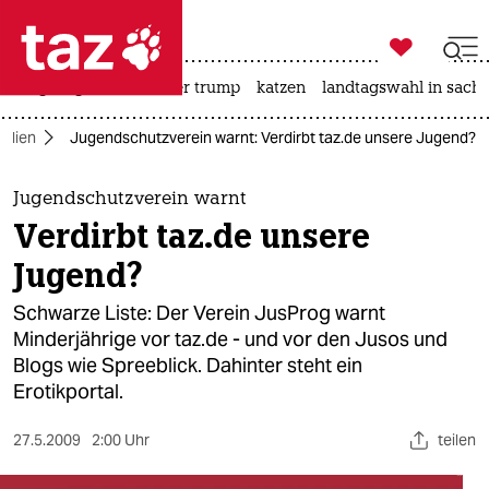

taz zahl ich
bergsteigen
usa unter trump
katzen
landtagswahl in sachs

taz zahl ich
edien
Jugendschutzverein warnt: Verdirbt taz.de unsere Jugend?
taz zahl ich
themen
Jugendschutzverein warnt
Verdirbt taz.de unsere
politik
Jugend?
öko
Schwarze Liste: Der Verein JusProg warnt
Minderjährige vor taz.de - und vor den Jusos und
gesellschaft
Blogs wie Spreeblick. Dahinter steht ein
Erotikportal.
kultur
sport
27.5.2009
2:00 Uhr
teilen