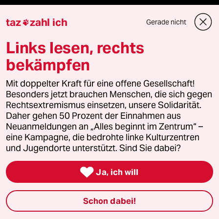
taz
zahl ich
Veranstaltungen
Gerade nicht

Links lesen, rechts
Demnächst
bekämpfen
Vor Ort
Mit doppelter Kraft für eine offene Gesellschaft!
Besonders jetzt brauchen Menschen, die sich gegen
Live im Stream
Rechtsextremismus einsetzen, unsere Solidarität.
Daher gehen 50 Prozent der Einnahmen aus
Vergangene
Neuanmeldungen an „Alles beginnt im Zentrum“ –
eine Kampagne, die bedrohte linke Kulturzentren
und Jugendorte unterstützt. Sind Sie dabei?
taz lab 2027

Ja, ich will
Mehr taz Lesestoff
Schon dabei!