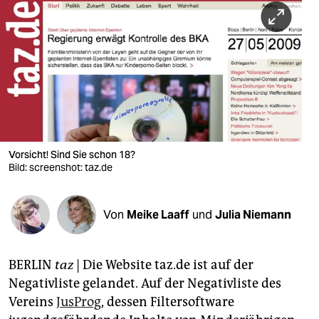
berlin
nord
wahrheit
verlag
verlag
veranstaltungen
Vorsicht! Sind Sie schon 18?
Bild: screenshot: taz.de
shop
fragen & hilfe
Von
Meike Laaff
und
Julia Niemann
unterstützen
BERLIN
taz
| Die Website taz.de ist auf der
abo
Negativliste gelandet. Auf der Negativliste des
genossenschaft
Vereins
JusProg
, dessen Filtersoftware