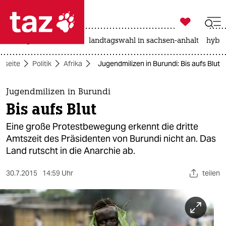

taz zahl ich
niedrigwasser
rente
landtagswahl in sachsen-anhalt
hybri

taz zahl ich
rtseite
Politik
Afrika
Jugendmilizen in Burundi: Bis aufs Blut
taz zahl ich
themen
Jugendmilizen in Burundi
Bis aufs Blut
politik
Eine große Protestbewegung erkennt die dritte
öko
Amtszeit des Präsidenten von Burundi nicht an. Das
Land rutscht in die Anarchie ab.
gesellschaft
30.7.2015
14:59 Uhr
teilen
kultur
sport