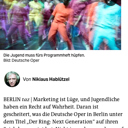
berlin
nord
wahrheit
verlag
verlag
Die Jugend muss fürs Programmheft hüpfen.
Bild: Deutsche Oper
veranstaltungen
shop
Von
Niklaus Hablützel
fragen & hilfe
unterstützen
BERLIN
taz
| Marketing ist Lüge, und Jugendliche
haben ein Recht auf Wahrheit. Daran ist
abo
gescheitert, was die Deutsche Oper in Berlin unter
genossenschaft
dem Titel „Der Ring: Next Generation“ auf ihren