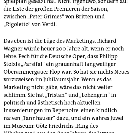
Spielplan gesetzt hat. Nicht irgendwo, sondern auf
epaper login
die Liste der großen Premieren der Saison,
zwischen „Peter Grimes“ von Britten und
„Rigoletto“ von Verdi.
Das eben ist die Lüge des Marketings. Richard
Wagner würde heuer 200 Jahre alt, wenn er noch
lebte. Pech für die Deutsche Oper, dass Philipp
Stölzls „Parsifal“ ein grauenhaft langweiliger
Oberammergauer Flop war. So hat sie nichts Neues
vorzuweisen im Jubiläumsjahr. Wenn es das
Marketing nicht gäbe, wäre das nicht weiter
schlimm. Sie hat „Tristan“ und „Lohengrin“ in
politisch und ästhetisch hoch aktuellen
Inszenierungen im Repertoire, einen kindlich
naiven „Tannhäuser“ dazu, und ein wahres Juwel
im Museum: Götz Friedrichs „Ring des