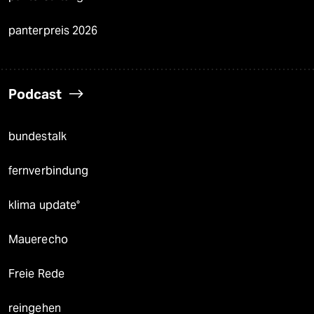
panterpreis 2026
Podcast
bundestalk
fernverbindung
klima update°
Mauerecho
Freie Rede
reingehen