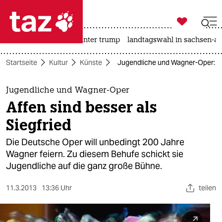

taz zahl ich
nahost-konflikt
usa unter trump
landtagswahl in sachsen-an

taz zahl ich
Startseite
Kultur
Künste
Jugendliche und Wagner-Oper: Aff
taz zahl ich
themen
Jugendliche und Wagner-Oper
Affen sind besser als
politik
Siegfried
öko
Die Deutsche Oper will unbedingt 200 Jahre
Wagner feiern. Zu diesem Behufe schickt sie
gesellschaft
Jugendliche auf die ganz große Bühne.
kultur
11.3.2013
13:36 Uhr
teilen
sport