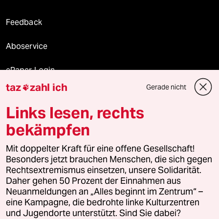
Feedback
Aboservice
ePaper Login
taz
zahl ich
Gerade nicht

Downloads für Abonnierende
Links lesen, rechts
bekämpfen
© 2026 taz Verlags und Vertriebs GmbH
Alle Rechte vorbehalten. Bei rechtlichen Fragen oder für Genehmigungen
Mit doppelter Kraft für eine offene Gesellschaft!
wenden Sie sich bitte an
lizenzen@taz.de
Besonders jetzt brauchen Menschen, die sich gegen
Rechtsextremismus einsetzen, unsere Solidarität.
Daher gehen 50 Prozent der Einnahmen aus
Feedback
Redaktionsstatut
Kommune-Richtlinien
KI-
Neuanmeldungen an „Alles beginnt im Zentrum“ –
eine Kampagne, die bedrohte linke Kulturzentren
Leitlinie
Informant
Datenschutz
Impressum
AGB
und Jugendorte unterstützt. Sind Sie dabei?