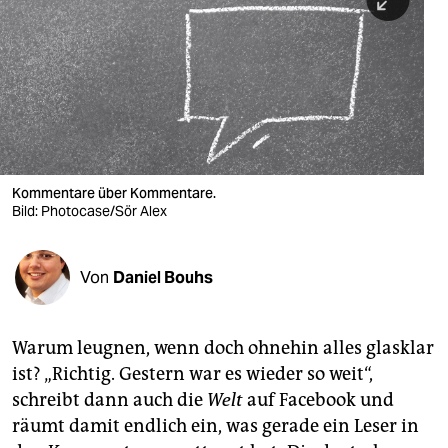
berlin
nord
wahrheit
verlag
verlag
Kommentare über Kommentare.
Bild: Photocase/Sör Alex
veranstaltungen
shop
Von
Daniel Bouhs
fragen & hilfe
unterstützen
Warum leugnen, wenn doch ohnehin alles glasklar
ist? „Richtig. Gestern war es wieder so weit“,
abo
schreibt dann auch die
Welt
auf Facebook und
genossenschaft
räumt damit endlich ein, was gerade ein Leser in