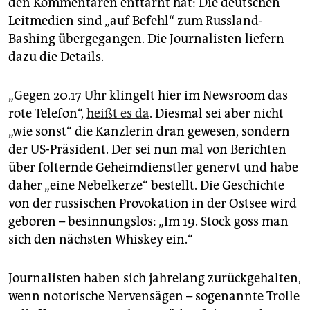
den Kommentaren enttarnt hat: Die deutschen
epaper login
Leitmedien sind „auf Befehl“ zum Russland-
Bashing übergegangen. Die Journalisten liefern
dazu die Details.
„Gegen 20.17 Uhr klingelt hier im Newsroom das
rote Telefon“,
heißt es da
. Diesmal sei aber nicht
„wie sonst“ die Kanzlerin dran gewesen, sondern
der US-Präsident. Der sei nun mal von Berichten
über folternde Geheimdienstler genervt und habe
daher „eine Nebelkerze“ bestellt. Die Geschichte
von der russischen Provokation in der Ostsee wird
geboren – besinnungslos: „Im 19. Stock goss man
sich den nächsten Whiskey ein.“
Journalisten haben sich jahrelang zurückgehalten,
wenn notorische Nervensägen – sogenannte Trolle