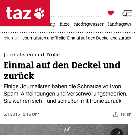

taz zahl ich
katzen
usa unter trump
hitze
niedrigwasser
landtagswahl

taz zahl ich
Medien
Journalisten und Trolle: Einmal auf den Deckel und zurück
taz zahl ich
themen
Journalisten und Trolle
Einmal auf den Deckel und
politik
zurück
öko
Einige Journalisten haben die Schnauze voll von
Spam, Anfeindungen und Verschwörungstheorien.
gesellschaft
Sie wehren sich – und schießen mit Ironie zurück.
kultur
6.1.2015
9:16 Uhr
teilen
sport