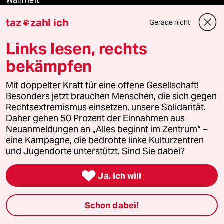
Wahrheit
taz
zahl ich
Gerade nicht

Links lesen, rechts
Themen
bekämpfen
Katzen
Mit doppelter Kraft für eine offene Gesellschaft!
Besonders jetzt brauchen Menschen, die sich gegen
USA unter Trump
Rechtsextremismus einsetzen, unsere Solidarität.
Daher gehen 50 Prozent der Einnahmen aus
Hitze
Neuanmeldungen an „Alles beginnt im Zentrum“ –
eine Kampagne, die bedrohte linke Kulturzentren
Niedrigwasser
und Jugendorte unterstützt. Sind Sie dabei?

Landtagswahl in Sachsen-Anhalt
Ja, ich will
Ceuta
Schon dabei!
Hitze