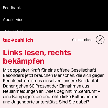
Feedback
Aboservice
ePaper Login
taz
zahl ich
Gerade nicht

Downloads für Abonnierende
Links lesen, rechts
bekämpfen
© 2026 taz Verlags und Vertriebs GmbH
Mit doppelter Kraft für eine offene Gesellschaft!
Alle Rechte vorbehalten. Bei rechtlichen Fragen oder für Genehmigungen
wenden Sie sich bitte an
lizenzen@taz.de
Besonders jetzt brauchen Menschen, die sich gegen
Rechtsextremismus einsetzen, unsere Solidarität.
Daher gehen 50 Prozent der Einnahmen aus
Feedback
Redaktionsstatut
Kommune-Richtlinien
KI-
Neuanmeldungen an „Alles beginnt im Zentrum“ –
eine Kampagne, die bedrohte linke Kulturzentren
Leitlinie
Informant
Datenschutz
Impressum
AGB
und Jugendorte unterstützt. Sind Sie dabei?