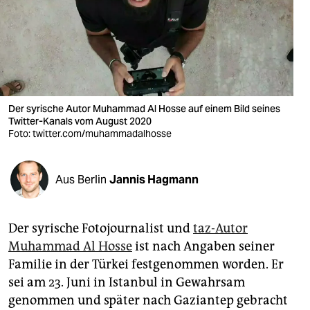
berlin
nord
wahrheit
verlag
Der syrische Autor Muhammad Al Hosse auf einem Bild seines
verlag
Twitter-Kanals vom August 2020
Foto: twitter.com/muhammadalhosse
veranstaltungen
shop
Aus Berlin
Jannis Hagmann
fragen & hilfe
Der syrische Fotojournalist und
taz-Autor
unterstützen
Muhammad Al Hosse
ist nach Angaben seiner
abo
Familie in der Türkei festgenommen worden. Er
sei am 23. Juni in Istanbul in Gewahrsam
genossenschaft
genommen und später nach Gaziantep gebracht