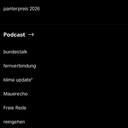
panterpreis 2026
Podcast
bundestalk
fernverbindung
klima update°
Mauerecho
Freie Rede
reingehen