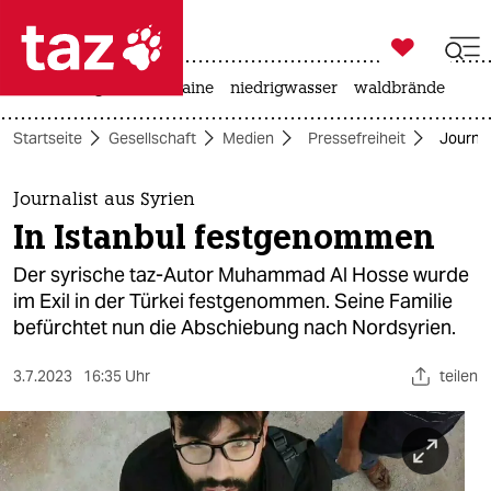

taz zahl ich
hitze
krieg in der ukraine
niedrigwasser
waldbrände

taz zahl ich
Startseite
Gesellschaft
Medien
Pressefreiheit
Journal
taz zahl ich
themen
Journalist aus Syrien
In Istanbul festgenommen
politik
Der syrische taz-Autor Muhammad Al Hosse wurde
öko
im Exil in der Türkei festgenommen. Seine Familie
befürchtet nun die Abschiebung nach Nordsyrien.
gesellschaft
3.7.2023
16:35 Uhr
teilen
kultur
sport