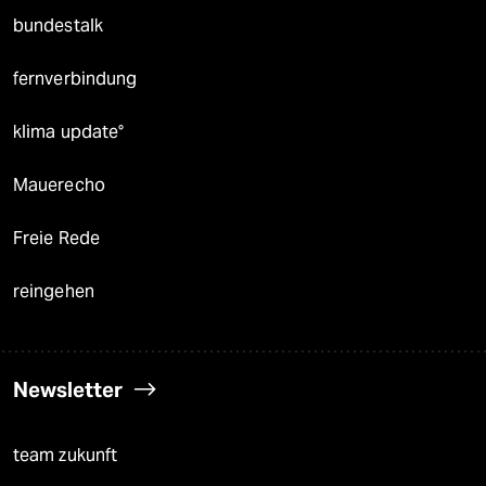
bundestalk
fernverbindung
klima update°
Mauerecho
Freie Rede
reingehen
Newsletter
team zukunft