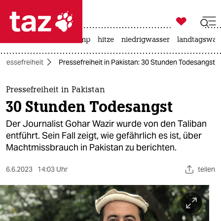

taz zahl ich
katzen
usa unter trump
hitze
niedrigwasser
landtagswahl

taz zahl ich
Pressefreiheit
Pressefreiheit in Pakistan: 30 Stunden Todesangst
taz zahl ich
themen
Pressefreiheit in Pakistan
30 Stunden Todesangst
politik
Der Journalist Gohar Wazir wurde von den Taliban
öko
entführt. Sein Fall zeigt, wie gefährlich es ist, über
Machtmissbrauch in Pakistan zu berichten.
gesellschaft
6.6.2023
14:03 Uhr
teilen
kultur
sport