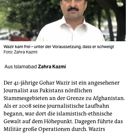
berlin
nord
wahrheit
verlag
Wazir kam frei – unter der Voraussetzung, dass er schweigt
Foto: Zahra Kazmi
verlag
veranstaltungen
Aus Islamabad
Zahra Kazmi
shop
Der 41-jährige Gohar Wazir ist ein angesehener
fragen & hilfe
Journalist aus Pakistans nördlichen
Stammesgebieten an der Grenze zu Afghanistan.
unterstützen
Als er 2008 seine journalistische Laufbahn
abo
begann, war dort die islamistisch-ethnische
Gewalt auf dem Höhepunkt. Dagegen führte das
genossenschaft
Militär große Operationen durch. Wazirs