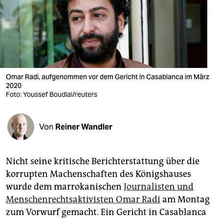
berlin
nord
wahrheit
verlag
Omar Radi, aufgenommen vor dem Gericht in Casablanca im März
verlag
2020
Foto: Youssef Boudlal/reuters
veranstaltungen
shop
Von
Reiner Wandler
fragen & hilfe
Nicht seine kritische Berichterstattung über die
unterstützen
korrupten Machenschaften des Königshauses
abo
wurde dem marrokanischen
Journalisten und
Menschenrechtsaktivisten Omar Radi
am Montag
genossenschaft
zum Vorwurf gemacht. Ein Gericht in Casablanca