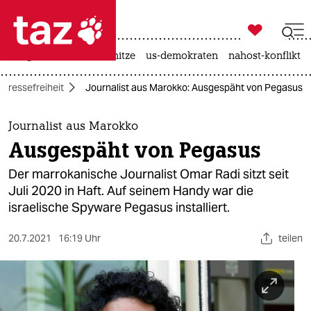

taz zahl ich
krieg in der ukraine
hitze
us-demokraten
nahost-konflikt

taz zahl ich
Pressefreiheit
Journalist aus Marokko: Ausgespäht von Pegasus
taz zahl ich
themen
Journalist aus Marokko
Ausgespäht von Pegasus
politik
Der marrokanische Journalist Omar Radi sitzt seit
öko
Juli 2020 in Haft. Auf seinem Handy war die
israelische Spyware Pegasus installiert.
gesellschaft
20.7.2021
16:19 Uhr
teilen
kultur
sport