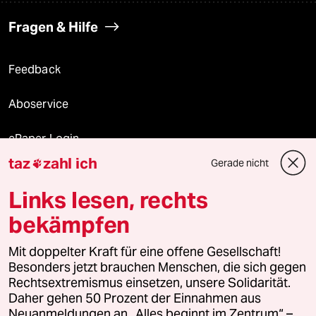
Fragen & Hilfe
Feedback
Aboservice
ePaper Login
taz
zahl ich
Gerade nicht

Downloads für Abonnierende
Links lesen, rechts
bekämpfen
© 2026 taz Verlags und Vertriebs GmbH
Mit doppelter Kraft für eine offene Gesellschaft!
Alle Rechte vorbehalten. Bei rechtlichen Fragen oder für Genehmigungen
wenden Sie sich bitte an
lizenzen@taz.de
Besonders jetzt brauchen Menschen, die sich gegen
Rechtsextremismus einsetzen, unsere Solidarität.
Daher gehen 50 Prozent der Einnahmen aus
Feedback
Redaktionsstatut
Kommune-Richtlinien
KI-
Neuanmeldungen an „Alles beginnt im Zentrum“ –