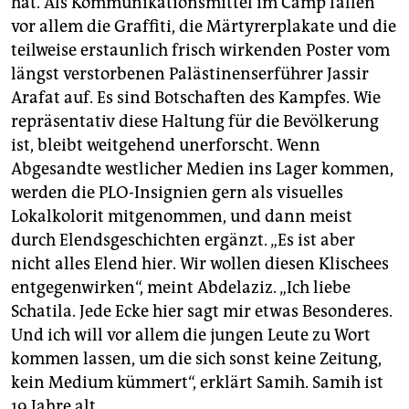
hat. Als Kommunikationsmittel im Camp fallen
vor allem die ­Graffiti, die Märtyrerplakate und die
teilweise erstaunlich frisch wirkenden Poster vom
längst verstorbenen Palästinenserführer Jassir
Arafat auf. Es sind Botschaften des Kampfes. Wie
repräsentativ diese Haltung für die Bevölkerung
ist, bleibt weitgehend unerforscht. Wenn
Abgesandte westlicher Medien ins Lager kommen,
werden die ­PLO-Insignien gern als visuelles
Lokalkolorit mitgenommen, und dann meist
durch Elendsgeschichten ergänzt. „Es ist aber
nicht alles Elend hier. Wir wollen diesen Klischees
ent­gegenwirken“, meint Abdelaziz. „Ich liebe
Schatila. Jede Ecke hier sagt mir etwas Besonderes.
Und ich will vor allem die jungen Leute zu Wort
kommen lassen, um die sich sonst keine Zeitung,
kein Medium kümmert“, erklärt Samih. Samih ist
19 Jahre alt.