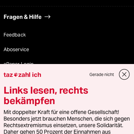
Fragen & Hilfe
Feedback
Aboservice
ePaper Login
taz
zahl ich
Gerade nicht

Downloads für Abonnierende
Links lesen, rechts
bekämpfen
© 2026 taz Verlags und Vertriebs GmbH
Mit doppelter Kraft für eine offene Gesellschaft!
Alle Rechte vorbehalten. Bei rechtlichen Fragen oder für Genehmigungen
wenden Sie sich bitte an
lizenzen@taz.de
Besonders jetzt brauchen Menschen, die sich gegen
Rechtsextremismus einsetzen, unsere Solidarität.
Daher gehen 50 Prozent der Einnahmen aus