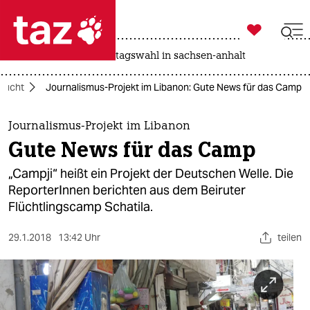

taz zahl ich
drohnen
rente
landtagswahl in sachsen-anhalt

taz zahl ich
Flucht
Journalismus-Projekt im Libanon: Gute News für das Camp
taz zahl ich
themen
Journalismus-Projekt im Libanon
Gute News für das Camp
politik
„Campji“ heißt ein Projekt der Deutschen Welle. Die
öko
ReporterInnen berichten aus dem Beiruter
Flüchtlingscamp Schatila.
gesellschaft
29.1.2018
13:42 Uhr
teilen
kultur
sport