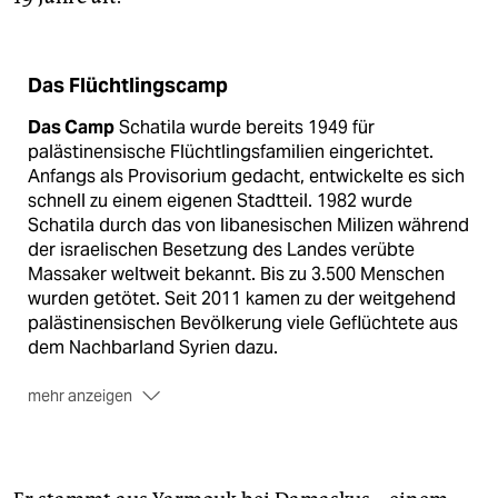
Das Flüchtlingscamp
Das Camp
Schatila wurde bereits 1949 für
palästinensische Flüchtlingsfamilien eingerichtet.
Anfangs als Provisorium gedacht, entwickelte es sich
schnell zu einem eigenen Stadtteil. 1982 wurde
Schatila durch das von libanesischen Milizen während
der israelischen Besetzung des Landes verübte
Massaker weltweit bekannt. Bis zu 3.500 Menschen
wurden getötet. Seit 2011 kamen zu der weitgehend
palästinensischen Bevölkerung viele Geflüchtete aus
dem Nachbarland Syrien dazu.
mehr anzeigen
Die Bewohner
Etwa 20.000 Palästinenser leben jetzt
dort (offiziell registriert etwa 10.000) sowie zwischen
20.000 und 30.000 Syrer. Das Camp wird von