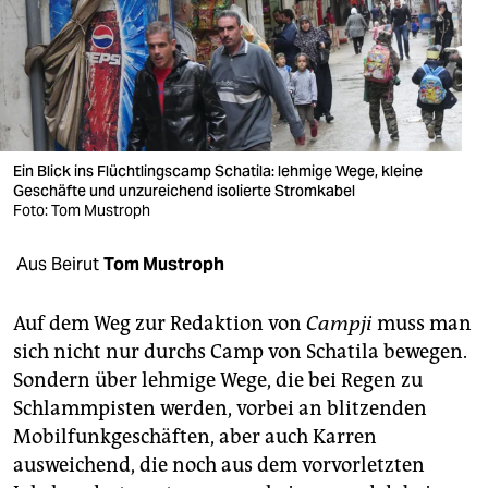
berlin
nord
wahrheit
verlag
Ein Blick ins Flüchtlingscamp Schatila: lehmige Wege, kleine
verlag
Geschäfte und unzureichend isolierte Stromkabel
Foto: Tom Mustroph
veranstaltungen
Aus Beirut
Tom Mustroph
shop
fragen & hilfe
Auf dem Weg zur Redaktion von
Campji
muss man
sich nicht nur durchs Camp von Schatila bewegen.
unterstützen
Sondern über lehmige Wege, die bei Regen zu
abo
Schlammpisten werden, vorbei an blitzenden
Mobilfunkgeschäften, aber auch Karren
genossenschaft
ausweichend, die noch aus dem vorvorletzten