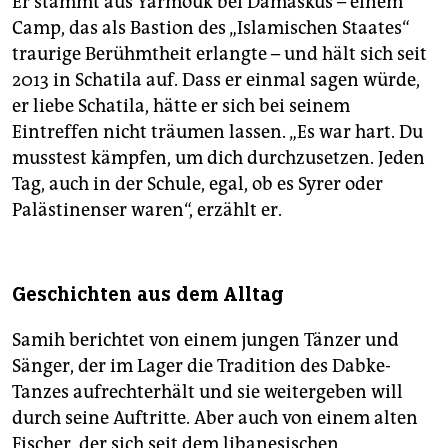
Er stammt aus Yarmouk bei Damaskus – einem
palästinensischen Organisationen, darunter auch
Camp, das als Bastion des „Islamischen Staates“
bewaffnete Einheiten, selbst verwaltet.
traurige Berühmtheit erlangte – und hält sich seit
Palästinensische Einheiten waren Kriegspartei im
libanesischen Bürgerkrieg 1975–90. Aktuell ist das
2013 in Schatila auf. Dass er einmal sagen würde,
Camp vor allem Reservoir für billige Arbeitskräfte.
er liebe Schatila, hätte er sich bei seinem
Eintreffen nicht träumen lassen. „Es war hart. Du
musstest kämpfen, um dich durchzusetzen. Jeden
Tag, auch in der Schule, egal, ob es Syrer oder
Palästinenser waren“, erzählt er.
Geschichten aus dem Alltag
Samih berichtet von einem jungen Tänzer und
Sänger, der im Lager die Tradition des Dabke-
Tanzes aufrechterhält und sie weitergeben will
durch seine Auftritte. Aber auch von einem alten
Fischer, der sich seit dem libanesischen