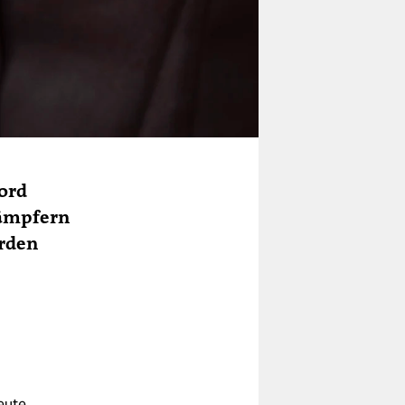
mord
Kämpfern
erden
eute