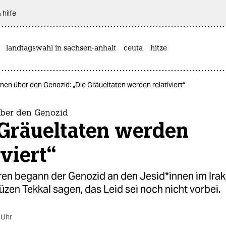
 hilfe
landtagswahl in sachsen-anhalt
ceuta
hitze
in­nen über den Genozid: „Die Gräueltaten werden relativiert“
n über den Genozid
 Gräueltaten werden
iviert“
en begann der Genozid an den Je­si­d*in­nen im Ir
zen Tekkal sagen, das Leid sei noch nicht vorbei.
 Uhr