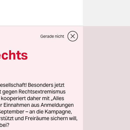
Gerade nicht
er Überfall
d*in­nen im
echts
war
assen. Aber
esellschaft! Besonders jetzt
as uns
rt gegen Rechtsextremismus
z kooperiert daher mit „Alles
ller Einnahmen aus Anmeldungen
. September – an die Kampagne,
rstützt und Freiräume sichern will,
bei?