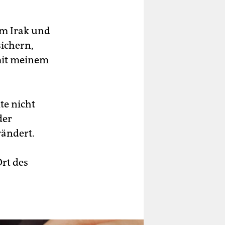
im Irak und
sichern,
 mit meinem
te nicht
der
rändert.
rt des