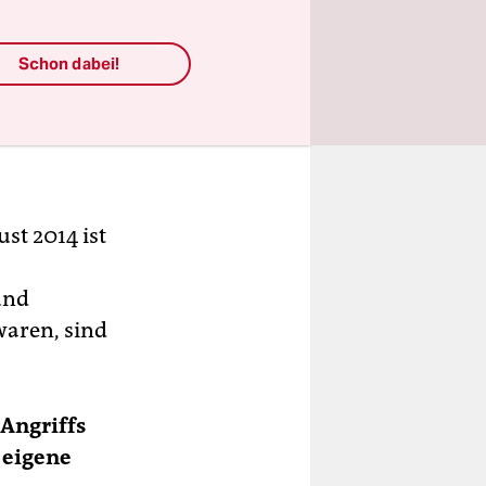
 die
e
Schon dabei!
st 2014 ist
und
waren, sind
 Angriffs
 eigene