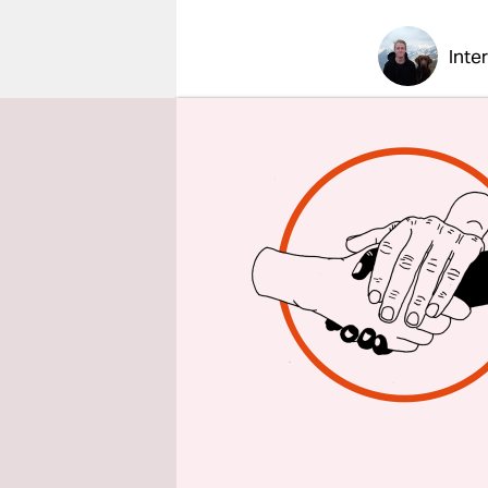
epaper login
Inte
taz: Frau 
durch die T
Nordirak a
Hakeema 
meinen man
solange der
angetan wu
Im In