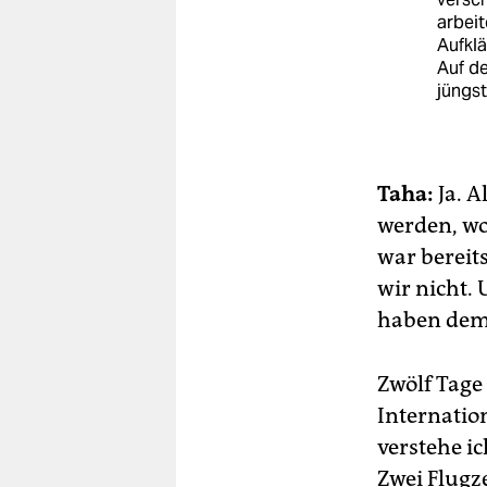
arbeit
Aufkl
Auf d
jüngst
Taha:
Ja. A
werden, wo
war bereit
wir nicht.
haben dem 
Zwölf Tage
Internation
verstehe i
Zwei Flugz