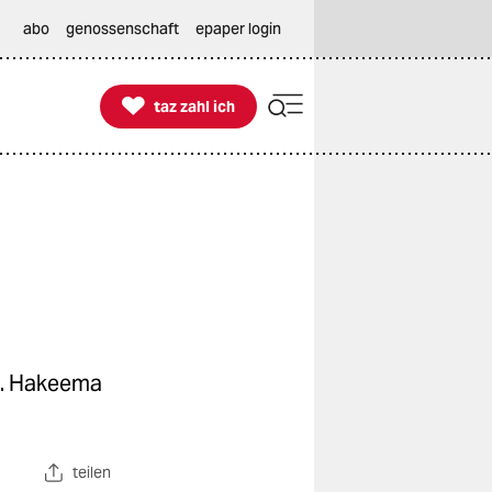
abo
genossenschaft
epaper login

taz zahl ich
taz zahl ich
ak. Hakeema
teilen