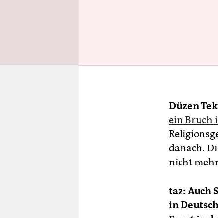
45, wu
jesidi
vor Or
Mädch
Genoz
voran
Düzen Tek
ein Bruch 
Religionsg
danach. Di
nicht mehr
taz: Auch 
in Deutsch