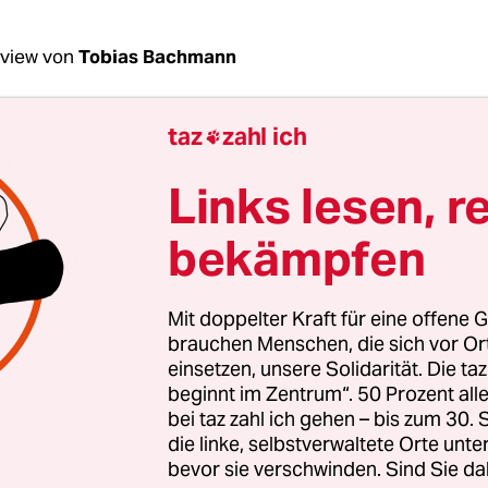
rview von
Tobias Bachmann
taz
zahl ich

Taha, Frau Tekkal,
zum zehnten Mal
jährt sich d
errormiliz „Islamischer Staat“ (IS) auf die Je­si­
Links lesen, r
m 3. August. Was bedeutet dieser Tag für Sie?
bekämpfen
Taha:
Jedes Jahr ist diese Zeit sehr aufwühlend. Z
che, wir sollten die Vergangenheit hinter uns l
Mit doppelter Kraft für eine offene G
 IS noch existiert, werden wir nicht vergessen, w
brauchen Menschen, die sich vor O
rde. Auch nicht in 100 Jahren.
einsetzen, unsere Solidarität. Die ta
beginnt im Zentrum“. 50 Prozent a
bei taz zahl ich gehen – bis zum 30
die linke, selbstverwaltete Orte unte
terview: Düzen Tekkal
bevor sie verschwinden. Sind Sie da