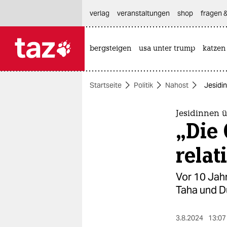
hautnavigation anspringen
hauptinhalt anspringen
footer anspringen
verlag
veranstaltungen
shop
fragen &
bergsteigen
usa unter trump
katzen

taz zahl ich
taz zahl ich
Startseite
Politik
Nahost
Je­si­d
themen
politik
Je­si­din­ne
„Die
öko
relat
gesellschaft
Vor 10 Jahr
kultur
Taha und Dü
sport
3.8.2024
13:07