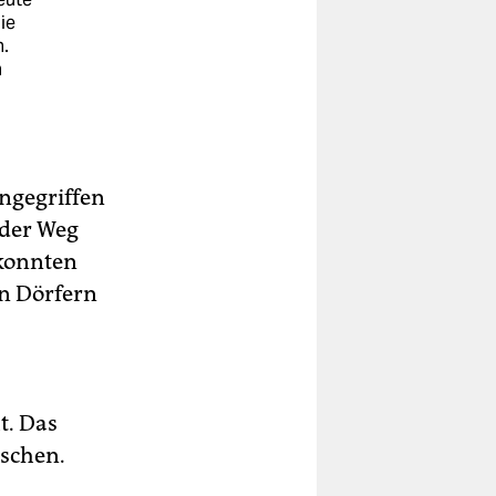
die
n.
n
angegriffen
 der Weg
 konnten
n Dörfern
t. Das
nschen.