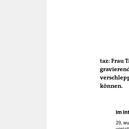
taz: Frau 
gravierend
verschlepp
können.
Im I
29, wu
versc