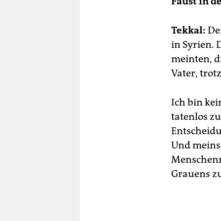
Faust in de
Tekkal:
Der
in Syrien. 
meinten, di
Vater, tro
Ich bin kei
tatenlos z
Entscheidu
Und meins. 
Menschenre
Grauens z