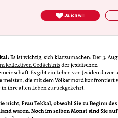
chs als Kind jesidischer Kurden in Deutschland auf. Als der IS
schen Gebiete in Sindschar im Nordirak überfiel, berichtete si

Ja, ich will
t. Mit ihrer Organisation HÁWAR.help engagiert sie sich für
en und Frauen im Irak, Afghanistan und Deutschland. Die
id-Anerkennung durch den Bundestag hat sie maßgeblich
getrieben.
kal:
Es ist wichtig, sich klarzumachen: Der 3. Augu
im kollektiven Gedächtnis
der jesidischen
emeinschaft. Es gibt ein Leben von Jesiden davor 
e meisten, die mit dem Völkermord konfrontiert 
 in ihre alten Leben zurückgekehrt.
Sie nicht, Frau Tekkal, obwohl Sie zu Beginn des
land waren. Noch im selben Monat sind Sie auf