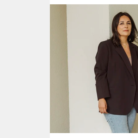
berlin
nord
wahrheit
verlag
verlag
veranstaltungen
shop
fragen & hilfe
unterstützen
abo
genossenschaft