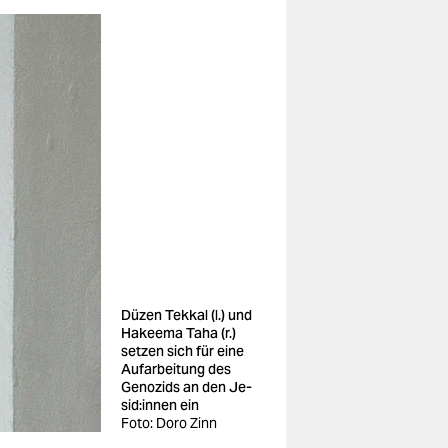
Düzen Tekkal (l.) und
Hakeema Taha (r.)
setzen sich für eine
Aufarbeitung des
Genozids an den Je­
si­d:in­nen ein
Foto: Doro Zinn