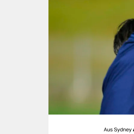
berlin
nord
wahrheit
verlag
verlag
veranstaltungen
shop
fragen & hilfe
unterstützen
abo
genossenschaft
Aus Sydney