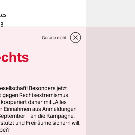
des
23
League
Gerade nicht
ustralien
s
echts
erständnis
ches fast
esellschaft! Besonders jetzt
s als ein
rt gegen Rechtsextremismus
z kooperiert daher mit „Alles
mt. Das
ller Einnahmen aus Anmeldungen
tanden ist.
. September – an die Kampagne,
rstützt und Freiräume sichern will,
bei?