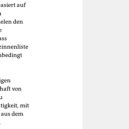
asiert auf
n
ielen den
e
ass
zinnenliste
unbedingt
igen
chaft von
u
igkeit, mit
e aus dem
.