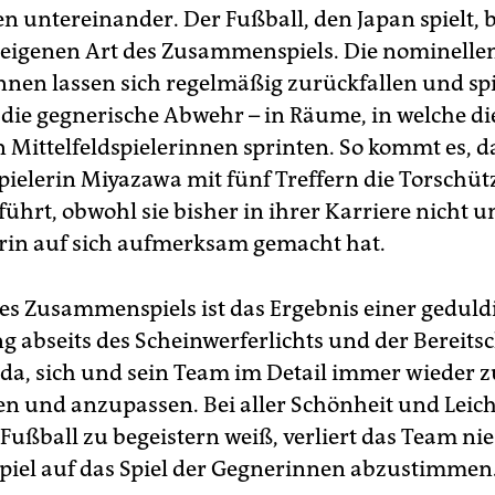
n untereinander. Der Fußball, den Japan spielt, b
 eigenen Art des Zusammenspiels. Die nominelle
nnen lassen sich regelmäßig zurückfallen und sp
r die gegnerische Abwehr – in Räume, in welche di
 Mittelfeldspielerinnen sprinten. So kommt es, d
spielerin Miyazawa mit fünf Treffern die Torschüt
ührt, obwohl sie bisher in ihrer Karriere nicht 
erin auf sich aufmerksam gemacht hat.
des Zusammenspiels ist das Ergebnis einer geduld
g abseits des Scheinwerferlichts und der Bereits
eda, sich und sein Team im Detail ­immer wieder z
en und anzupassen. Bei aller Schönheit und Leicht
 Fußball zu begeistern weiß, verliert das Team ni
 Spiel auf das Spiel der Gegnerinnen abzustimmen