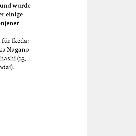
n und wurde
er einige
enjener
 für Ikeda:
ūka Nagano
hashi (23,
dai).