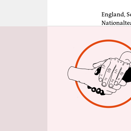
epaper login
England, S
Nationaltea
Spielerinn
unter Vert
(21) sind d
Zusammens
Nicht wenig
der Spiele
das ganze J
Nationalte
wirft die F