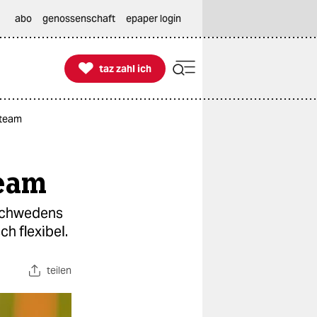
abo
genossenschaft
epaper login

taz zahl ich
taz zahl ich
steam
team
Schwedens
ch flexibel.
teilen