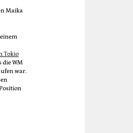
en Maika
 einem
n Tokio
ts die WM
aufen war.
sen
Position