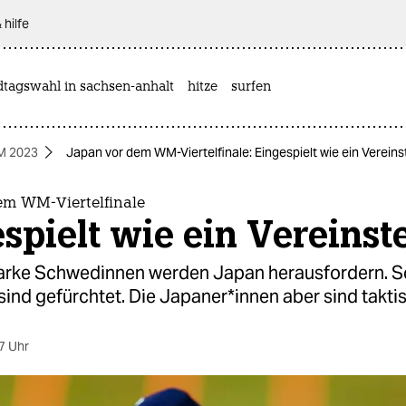
 hilfe
dtagswahl in sachsen-anhalt
hitze
surfen
M 2023
Japan vor dem WM-Viertelfinale: Eingespielt wie ein Verein
em WM-Viertelfinale
spielt wie ein Vereins
arke Schwedinnen werden Japan herausfordern. 
nd gefürchtet. Die Ja­pa­ne­r*in­nen aber sind taktis
7 Uhr