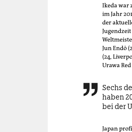
Ikeda war 
im Jahr 201
der aktuell
Jugendzeit
Weltmeiste
Jun Endō (
(24, Liverp
Urawa Red 
Sechs de

haben 2
bei der 
Japan prof