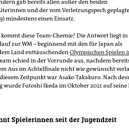
ondern gab bereits allen außer den beiden
üterinnen und der vom Verletzungspech geplagt
) mindestens einen Einsatz.
 kommt diese Team-Chemie? Die Antwort liegt in
lauf zur WM – beginnend mit den für Japan als
dem Land enttäuschenden
Olympischen Spielen i
Team schied in der Vorrunde aus, nachdem berei
em Aus im Achtelfinale nicht wie gewünscht verl
 diesem Zeitpunkt war Asako Takakuro. Nach des
ng wurde Futoshi Ikeda im Oktober 2021 auf seine 
nnt Spielerinnen seit der Jugendzeit