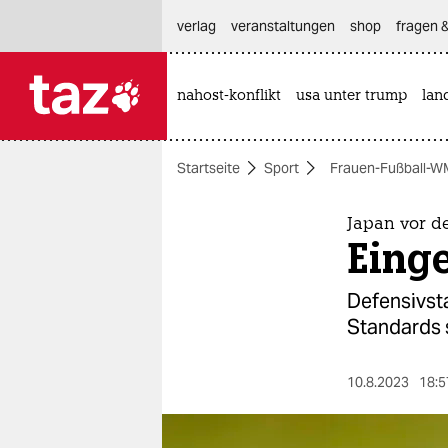
hautnavigation anspringen
hauptinhalt anspringen
footer anspringen
verlag
veranstaltungen
shop
fragen &
nahost-konflikt
usa unter trump
lan

taz zahl ich
taz zahl ich
Startseite
Sport
Frauen-Fußball-W
themen
politik
Japan vor d
Einge
öko
Defensivst
gesellschaft
Standards si
kultur
10.8.2023
18:5
sport