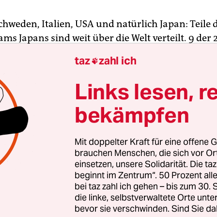
chweden, Italien, USA und natürlich Japan: Teile 
ms Japans sind weit über die Welt verteilt. 9 der 
en sind in einer anderen als der heimischen WE 
taz
zahl ich

rag. Im Vergleich zu den Schwedinnen (14) oder A
as gar nicht so viele Spielerinnen, allerdings ist da
Links lesen, r
piel der Japanerinnen außergewöhnlich.
bekämpfen
e Be­ob­ach­te­r*in­nen vergleichen das perfekte V
rinnen untereinander mit ­einem Vereinsteam, wel
Mit doppelter Kraft für eine offene G
ahr über mit­einander trainiert und spielt – ander
brauchen Menschen, die sich vor O
einsetzen, unsere Solidarität. Die ta
am, das nur ein paarmal im Jahr ­zu­sammenkom
beginnt im Zentrum“. 50 Prozent a
rage auf, wie diese Verbindung auf dem Platz ents
bei taz zahl ich gehen – bis zum 30
die linke, selbstverwaltete Orte unte
bevor sie verschwinden. Sind Sie da