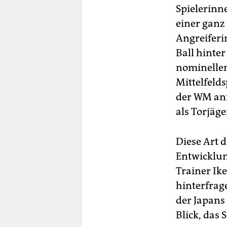
Spielerinne
einer ganz
Angreiferi
Ball hinte
nominellen
Mittelfeld
der WM anf
als Torjäg
Diese Art 
Entwicklun
Trainer Ik
hinterfrag
der Japans
Blick, das