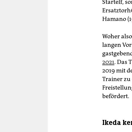
Startelf, s
Ersatztorh
Hamano (19
Woher also
langen Vor
gastgeben
2021
. Das 
2019 mit d
Trainer zu
Freistellu
befördert.
Ikeda ke