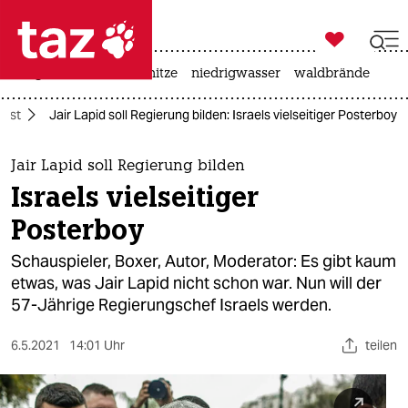

taz zahl ich
krieg in der ukraine
hitze
niedrigwasser
waldbrände

taz zahl ich
ost
Jair Lapid soll Regierung bilden: Israels vielseitiger Posterboy
taz zahl ich
themen
Jair Lapid soll Regierung bilden
Israels vielseitiger
politik
Posterboy
öko
Schauspieler, Boxer, Autor, Moderator: Es gibt kaum
etwas, was Jair Lapid nicht schon war. Nun will der
gesellschaft
57-Jährige Regierungschef Israels werden.
kultur
6.5.2021
14:01 Uhr
teilen
sport