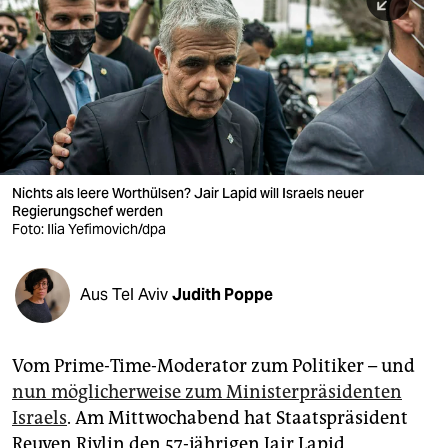
berlin
nord
wahrheit
verlag
verlag
Nichts als leere Worthülsen? Jair Lapid will Israels neuer
Regierungschef werden
veranstaltungen
Foto: Ilia Yefimovich/dpa
shop
fragen & hilfe
Aus Tel Aviv
Judith Poppe
unterstützen
Vom Prime-Time-Moderator zum Politiker – und
abo
nun möglicherweise zum Ministerpräsidenten
genossenschaft
Israels
. Am Mittwochabend hat Staatspräsident
Reuven Rivlin den 57-jährigen Jair Lapid