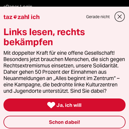
ePaper Login
taz
zahl ich
Gerade nicht

Downloads für Abonnierende
Links lesen, rechts
bekämpfen
© 2026 taz Verlags und Vertriebs GmbH
Mit doppelter Kraft für eine offene Gesellschaft!
Alle Rechte vorbehalten. Bei rechtlichen Fragen oder für Genehmigungen
wenden Sie sich bitte an
lizenzen@taz.de
Besonders jetzt brauchen Menschen, die sich gegen
Rechtsextremismus einsetzen, unsere Solidarität.
Daher gehen 50 Prozent der Einnahmen aus
Feedback
Redaktionsstatut
Kommune-Richtlinien
KI-
Neuanmeldungen an „Alles beginnt im Zentrum“ –
eine Kampagne, die bedrohte linke Kulturzentren
Leitlinie
Informant
Datenschutz
Impressum
AGB
und Jugendorte unterstützt. Sind Sie dabei?
Seitenwende
Einwilligungen widerrufen (Ads)

Ja, ich will
Schon dabei!