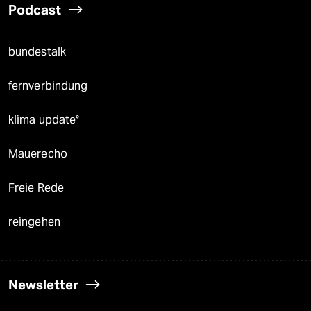
Podcast
bundestalk
fernverbindung
klima update°
Mauerecho
Freie Rede
reingehen
Newsletter